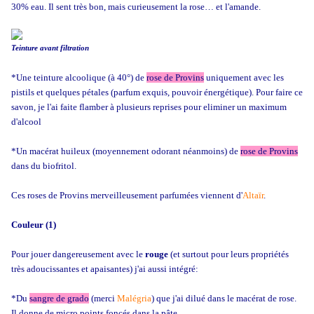
30% eau. Il sent très bon, mais curieusement la rose… et l'amande.
Teinture avant filtration
*Une teinture alcoolique (à 40°) de
rose de Provins
uniquement avec les
pistils et quelques pétales (parfum exquis, pouvoir énergétique). Pour faire ce
savon, je l'ai faite flamber à plusieurs reprises pour eliminer un maximum
d'alcool
*Un macérat huileux (moyennement odorant néanmoins) de
rose de Provins
dans du biofritol.
Ces roses de Provins merveilleusement parfumées viennent d'
Altaïr
.
Couleur (1)
Pour jouer dangereusement avec le
rouge
(et surtout pour leurs propriétés
très adoucissantes et apaisantes) j'ai aussi intégré:
*Du
sangre de grado
(merci
Malégria
) que j'ai dilué dans le macérat de rose.
Il donne de micro points foncés dans la pâte