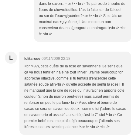
dans le savon…<br /> <br /> Tu palres de tineutre de
fleurs de chevrefeuilles. L'as-tu faite sur de l'alcool
ou sur de l'eau+glycérine?<br /> <br /> Si tu fais un
macérat eau+glycérine, il faut mettre un bon
conservteur deans. (geogard ou natragard)<br /> <br
/> <br />
L
lolitarose
06/11/2009 22:18
<br /> Ah, cette quête de la rose en savonnerie ! je sens que
ça va nous tenir en haleine tout l'hiver ! J'aime beaucoup ton
approche olfactive, comme si tu tentais d'encercler cette
satanée soude afin<br /> qu'elle accepte de sentir la rose ! Il
ne manquait que la cire de rose qui n'aurait rien apporté côté
couleur (sinon du marron peut-être) mais aurait permis de
renforcer un peu le parfum.<br /> Avec olive et beurre de
cacao ce sera un savon tout doux ; comme toi j'adore le cacao
en savonnerie et associé au karité, c'est le 7° ciel !<br /> Ce
premier bébé rose me plaît déjà beaucoup et j'attends ses
frères et soeurs avec impatience !<br /> <br /> <br />