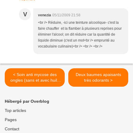
V
venezia
05/11/2009 21:58
<br /> Réduire, -ici une teinture alcoolique- c'est la
faire chauffer et la flamber à plusieurs reprises pour
éliminer l'alcool; on dit réduire car la quantité de
liquide diminue (c'est un mot<br /> emprunté au
vocabulaire culinaire)<br /> <br /> <br />
< Soin anti mycose des
Deux baumes apaisants
ongles (sans et avec huile
très odorants >
essentielle)
Hébergé par Overblog
Top articles
Pages
Contact