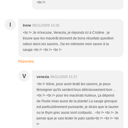
<br />
I
Irene
06/11/2009 14:26
<br /> Je m'excuse, Venezia, je réponds ici à Cristine : je
trouve que les macérât donnent de bons résultats question
odeur dans les savons. J'ai en mémoire mon savon à la
sauge.<br /> <br /> <br />
Répondre
V
venezia
06/11/2009 15:37
<br /> Irène, pour avoir testé tes savons, je peux
témoigner qu'ils sentent tous délicieusement bon …
<br /> <br /> pour les macérats huileux, ça dépend
de l'huiie mias aussi de la plante! La sauge grecque
est particulièrement puissante, je dirais que le laurier
ou le thym grec aussi sont costauds…<br /> <br /> Je
pense que je vais tester le palo santo<br /> <br /> <br
/>