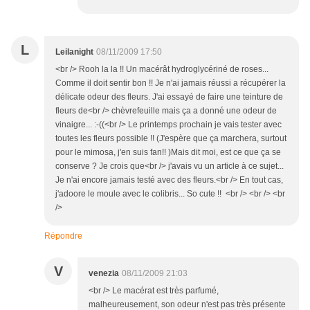
L
Leilanight
08/11/2009 17:50
<br /> Rooh la la !! Un macérât hydroglycériné de roses...
Comme il doit sentir bon !! Je n'ai jamais réussi a récupérer la
délicate odeur des fleurs. J'ai essayé de faire une teinture de
fleurs de<br /> chèvrefeuille mais ça a donné une odeur de
vinaigre... :-((<br /> Le printemps prochain je vais tester avec
toutes les fleurs possible !! (J'espère que ça marchera, surtout
pour le mimosa, j'en suis fan!! )Mais dit moi, est ce que ça se
conserve ? Je crois que<br /> j'avais vu un article à ce sujet...
Je n'ai encore jamais testé avec des fleurs.<br /> En tout cas,
j'adoore le moule avec le colibris... So cute !! <br /> <br /> <br
/>
Répondre
V
venezia
08/11/2009 21:03
<br /> Le macérat est très parfumé,
malheureusement, son odeur n'est pas très présente