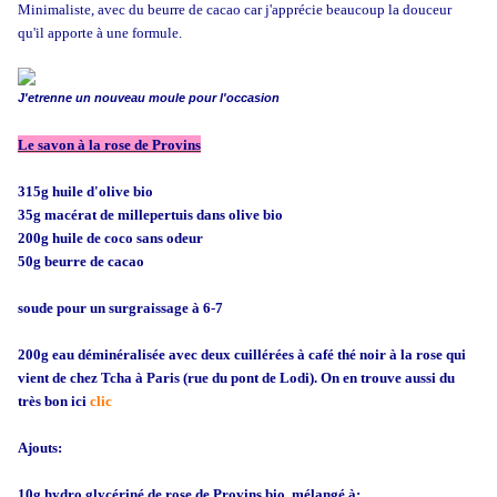
Minimaliste, avec du beurre de cacao car j'apprécie beaucoup la douceur
qu'il apporte à une formule.
J'etrenne un nouveau moule pour l'occasion
Le savon à la rose de Provins
3
15g huile d'olive bio
35g macérat de millepertuis dans olive bio
200g huile de coco sans odeur
50g beurre de cacao
soude pour un surgraissage à 6-7
200g eau déminéralisée avec deux cuillérées à café thé noir à la rose qui
vient de chez Tcha à Paris (rue du pont de Lodi). On en trouve aussi du
très bon ici
clic
Ajouts:
10g hydro glycériné de rose de Provins bio, mélangé à: