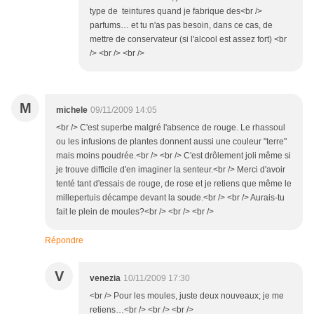
type de teintures quand je fabrique des<br />
parfums… et tu n'as pas besoin, dans ce cas, de
mettre de conservateur (si l'alcool est assez fort) <br
/> <br /> <br />
M
michele
09/11/2009 14:05
<br /> C'est superbe malgré l'absence de rouge. Le rhassoul
ou les infusions de plantes donnent aussi une couleur "terre"
mais moins poudrée.<br /> <br /> C'est drôlement joli même si
je trouve difficile d'en imaginer la senteur.<br /> Merci d'avoir
tenté tant d'essais de rouge, de rose et je retiens que même le
millepertuis décampe devant la soude.<br /> <br /> Aurais-tu
fait le plein de moules?<br /> <br /> <br />
Répondre
V
venezia
10/11/2009 17:30
<br /> Pour les moules, juste deux nouveaux; je me
retiens…<br /> <br /> <br />