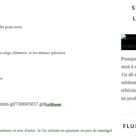
S
fet peau nette
es oligo éléments et les métaux précieux
Pourquoi
droit à
J'ai dû
ée
sublimi
réfléchi
un produ
Gelifiants
FLU
ane et rien d'autre. Je l'ai utilisée en ajoutant un peu de simulgel