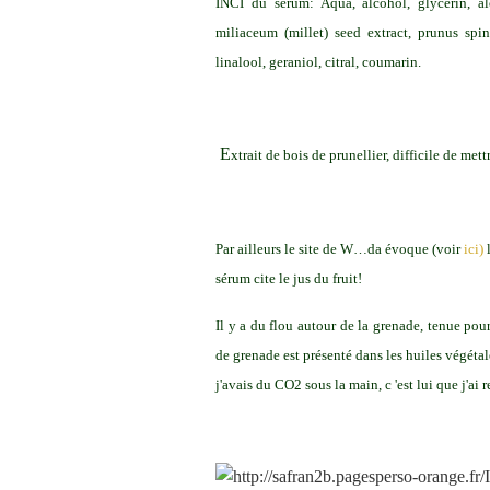
INCI du sérum: Aqua, alcohol, glycerin, al
miliaceum (millet) seed extract, prunus spi
linalool, geraniol, citral, coumarin.
E
xtrait de bois de prunellier, difficile de me
Par ailleurs le site de W…da évoque (voir
ici)
l
sérum cite le jus du fruit!
Il y a du flou autour de la grenade, tenue pou
de grenade est présenté dans les huiles végéta
j'avais du CO2 sous la main, c 'est lui que j'ai r