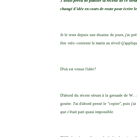
J'avais prévu de publier la recette de ce sé
changé d'idée en cours de route pour écrire le
Je le teste depuis une dizaine de jours, j'ai p
être -très- contente le matin au réveil (j'appliq
D'où est venue l'idée?
D'abord du récent sérum à la grenade de W…da 
goutte. J'ai d'abord pensé le "copier", puis j'
que c'était pari quasi impossible.