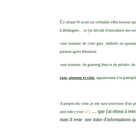
C
e sérum W avait un véritable effet tenseur que
à dédaigner… et j'ai décidé d'introduire des te
-une teinture de ciste grec, réalisée en ajout
présent après filtration
-une teinture de ginseng frais et de pétales de 
rose, ginseng et ciste
, appartenant à la panopl
A propos du ciste, je me suis souvenue d'un po
… que j'ai réussi à ret
anti ride ( voir
ici)
mais il reste une mine d'informations qu