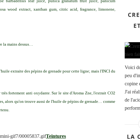
oe barbadensis leaf juice, punica granatum fruit juice, panicum
nosa wood extract, xanthan gum, citric acid, fragrance, limonene,
CRE
E
ttre la mains dessus…
Voici d
'huile extraite des pépins de grenade pour cette ligne; mais l'INCI du
peu d'i
copine q
J'ai réa
r très fortement anti oxydante. Sur le site d'Aroma Zne, l'extrait CO2
de l'aci
les, alors qu'on trouve aussi de l'huile de pépins de grenade… comme
perform
etenu.
LA 
Teintures