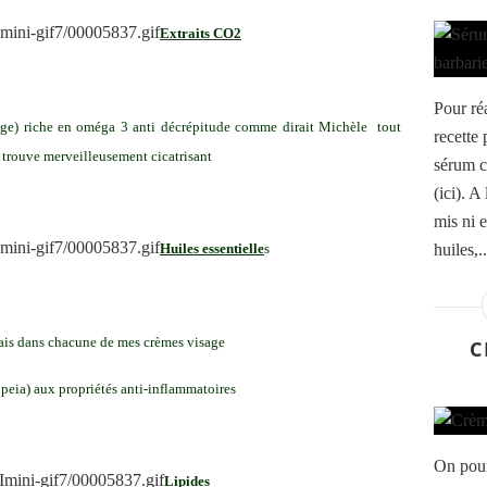
Extraits CO2
Pour réa
sauge) riche en oméga 3 anti décrépitude comme dirait Michèle tout
recette 
 trouve merveilleusement cicatrisant
sérum c
(ici). A
mis ni 
Huiles essentielle
s
huiles,..
 mais dans chacune de mes crèmes visage
C
opeia) aux propriétés anti-inflammatoires
On pour
Lipides