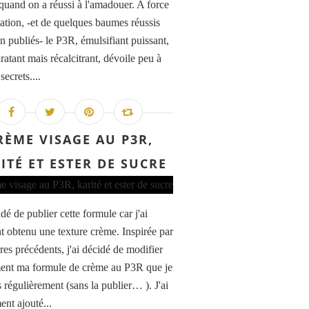
 quand on a réussi à l'amadouer. A force
nation, -et de quelques baumes réussis
n publiés- le P3R, émulsifiant puissant,
ratant mais récalcitrant, dévoile peu à
secrets....
RÈME VISAGE AU P3R,
ITÉ ET ESTER DE SUCRE
idé de publier cette formule car j'ai
t obtenu une texture crème. Inspirée par
res précédents, j'ai décidé de modifier
ent ma formule de crème au P3R que je
s régulièrement (sans la publier… ). J'ai
nt ajouté...