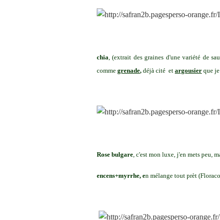
chia
, (extrait des graines d'une variété de 
comme
grenade
,
déjà cité et
argousier
que je
Rose bulgare
, c'est mon luxe, j'en mets peu,
encens+myrrhe, e
n mélange tout prèt (Florac