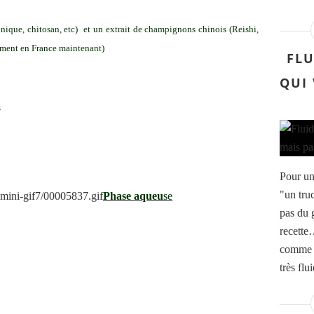
nique, chitosan, etc) et un extrait de champignons chinois (Reishi,
lement en France maintenant)
FLU
QUI
s
Pour un
"un truc
Phase aqueu
se
pas du g
recette…
comme é
très flui