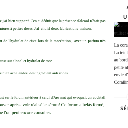
U
 j'ai bien supporté. J'en ai déduit que la présence d'alcool n'était pas
intures à petites doses. J'ai choisi deux fabrications maison:
ant de l'hydrolat de ciste lors de la macération, avec un parfum très
La coral
La tein
au bord
rose sur alcool et hydrolat de rose
petite a
ie bien achalandée des ingrédient anti irides.
envie d'
Corallin
st sur le forum antérieur à celui d'Aro mat qui évoquait un cocktail
rouver après avoir réalisé le sérum! Ce forum a hélàs fermé,
SÉ
e l'on peut encore consulter.