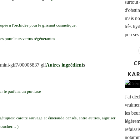
surtout
d'obsti
mais no
opée à l'orchidée pour le glissant cosmétique.
très hyd
peu ses 
es pour leurs vertus régénerantes
C
Autres ingrédient
s
KAR
r le parfum, un pur luxe
J'ai déc
vraimen
les beur
gétiques: carotte sauvage et émeraude censés, entre autrres, aiguiser
légèrem
u coucher… )
refaisai
notamme