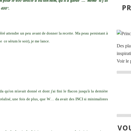
rum pour le 400°article d'où son nom, qu'il a gardé … même si j'ai
PR
 400°.
référé attendre un peu avant de donner la recette. Ma peau persistant à
ue ce sérum le soir), je me lance.
Des pla
inspira
Voir le 
qu'on m'avait donné et dont j'ai fini le flacon jusqu'à la dernière
ai réalisé, une fois de plus, que W… da avait des INCI si minimalistes
VOU