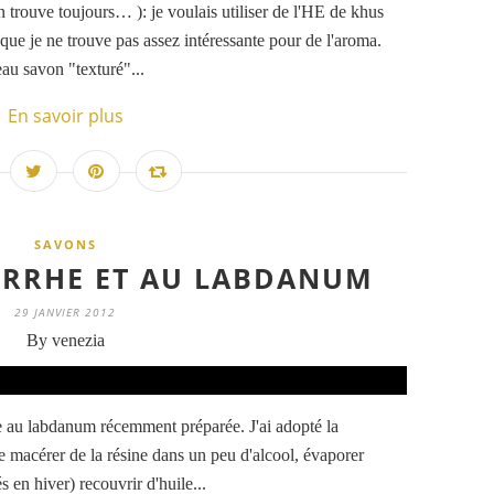
trouve toujours… ): je voulais utiliser de l'HE de khus
 que je ne trouve pas assez intéressante pour de l'aroma.
eau savon "texturé"...
En savoir plus
SAVONS
YRRHE ET AU LABDANUM
29 JANVIER 2012
By venezia
le au labdanum récemment préparée. J'ai adopté la
e macérer de la résine dans un peu d'alcool, évaporer
és en hiver) recouvrir d'huile...