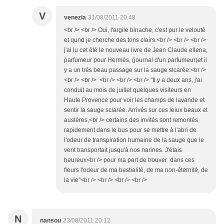
V
venezia
31/08/2011 20:48
<br /> <br /> Oui, l'argile blnache, c'est pur le velouté
et qund je cherche des tons clairs.<br /> <br /> <br />
j'ai lu cet été le nouveau livre de Jean Claude ellena,
parfumeur pour Hermès, (journal d'un parfumeur)et il
y a un très beau passage sur la sauge slcarée:<br />
<br /> <br /> <br /> <br /> <br /> "Il y a deux ans, j'ai
conduit au mois de juillet quelques visiteurs en
Haute Provence pour voir les champs de lavande et
sentir la sauge sclarée. Arrivés sur ces leiux beaux et
austères,<br /> certains des invités sont remontés
rapidement dans le bus pour se mettre à l'abri de
l'odeur de transpiration humaine de la sauge que le
vent transportait jusqu'à nos narines. J'étais
heureux<br /> pour ma part de trouver dans ces
fleurs l'odeur de ma bestialité, de ma non-éternité, de
la vie"<br /> <br /> <br /> <br />
N
nansou
23/08/2011 20:12