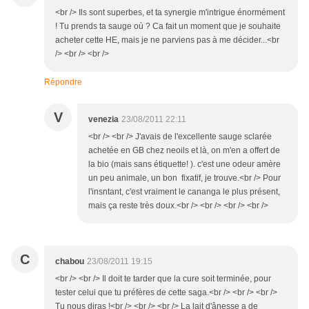
<br /> Ils sont superbes, et ta synergie m'intrigue énormément
! Tu prends ta sauge où ? Ca fait un moment que je souhaite
acheter cette HE, mais je ne parviens pas à me décider...<br
/> <br /> <br />
Répondre
V
venezia
23/08/2011 22:11
<br /> <br /> J'avais de l'excellente sauge sclarée
achetée en GB chez neoils et là, on m'en a offert de
la bio (mais sans étiquette! ). c'est une odeur amère
un peu animale, un bon fixatif, je trouve.<br /> Pour
l'insntant, c'est vraiment le cananga le plus présent,
mais ça reste très doux.<br /> <br /> <br /> <br />
C
chabou
23/08/2011 19:15
<br /> <br /> Il doit te tarder que la cure soit terminée, pour
tester celui que tu préfères de cette saga.<br /> <br /> <br />
Tu nous diras !<br /> <br /> <br /> La lait d'ânesse a de