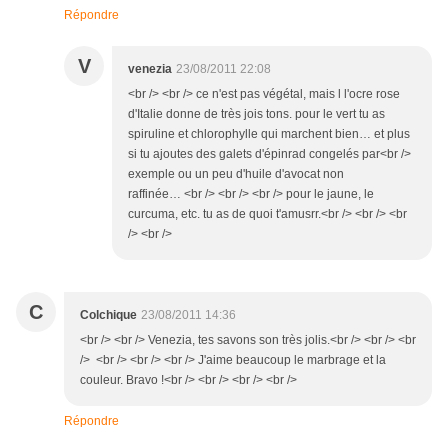
Répondre
V
venezia
23/08/2011 22:08
<br /> <br /> ce n'est pas végétal, mais l l'ocre rose
d'Italie donne de très jois tons. pour le vert tu as
spiruline et chlorophylle qui marchent bien… et plus
si tu ajoutes des galets d'épinrad congelés par<br />
exemple ou un peu d'huile d'avocat non
raffinée… <br /> <br /> <br /> pour le jaune, le
curcuma, etc. tu as de quoi t'amusrr.<br /> <br /> <br
/> <br />
C
Colchique
23/08/2011 14:36
<br /> <br /> Venezia, tes savons son très jolis.<br /> <br /> <br
/> <br /> <br /> <br /> J'aime beaucoup le marbrage et la
couleur. Bravo !<br /> <br /> <br /> <br />
Répondre