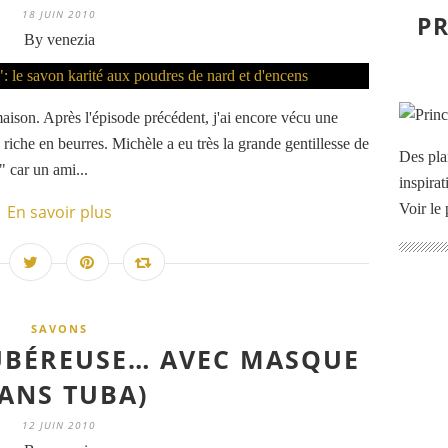
18 JUIN 2010
PR
By venezia
maison. Après l'épisode précédent, j'ai encore vécu une
riche en beurres. Michèle a eu très la grande gentillesse de
Des pla
e" car un ami...
inspira
Voir le 
En savoir plus
SAVONS
UBÉREUSE… AVEC MASQUE
SANS TUBA)
12 JUIN 2010