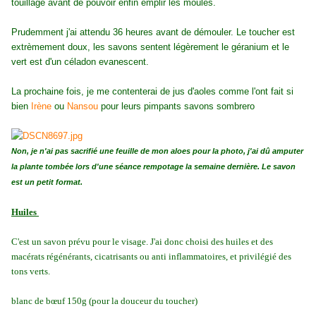
touillage avant de pouvoir enfin emplir les moules.
Prudemment j'ai attendu 36 heures avant de démouler. Le toucher est
extrèmement doux, les savons sentent légèrement le géranium et le
vert est d'un céladon evanescent.
La prochaine fois, je me contenterai de jus d'aoles comme l'ont fait si
bien
Irène
ou
Nansou
pour leurs pimpants savons sombrero
Non, je n'ai pas sacrifié une feuille de mon aloes pour la photo, j'ai dû amputer
la plante tombée lors d'une séance rempotage la semaine dernière. Le savon
est un petit format.
Huiles
C'est un savon prévu pour le visage. J'ai donc choisi des huiles et des
macérats régénérants, cicatrisants ou anti inflammatoires, et privilégié des
tons verts.
blanc de bœuf 150g (pour la douceur du toucher)