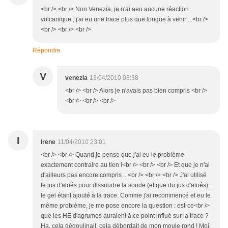
<br /> <br /> Non Venezia, je n'ai aeu aucune réaction
volcanique ; j'ai eu une trace plus que longue à venir ...<br />
<br /> <br /> <br />
Répondre
V
venezia
13/04/2010 08:38
<br /> <br /> Alors je n'avais pas bien compris <br />
<br /> <br /> <br />
I
Irene
11/04/2010 23:01
<br /> <br /> Quand je pense que j'ai eu le problème
exactement contraire au tien !<br /> <br /> <br /> Et que je n'ai
d'ailleurs pas encore compris ...<br /> <br /> <br /> J'ai utilisé
le jus d'aloés pour dissoudre la soude (et que du jus d'aloés),
le gel étant ajouté à la trace. Comme j'ai recommencé et eu le
même problème, je me pose encore la question : est-ce<br />
que les HE d'agrumes auraient à ce point influé sur la trace ?
Ha, cela dégoulinait, cela débordait de mon moule rond ! Moi,