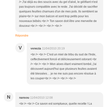
/> J'ai déjà eu des soucis avec du gel d'aloé, le gélifiant n'est
pas toujours compatible avec le reste. J'ai décidé de sacrifier
quelques feuilles charnues d'un de mes pots. Ils semblent se
plaire<br /> sur mon balcon et sont trop petits pour les
nouveaux bébés.<br /> Ton savon doit être une merveille de
douceur.<br /> <br /> <br /> <br />
Répondre
V
venezia
11/04/2010 20:19
<br /> <br /> C'est un miel de tribu du sud de l'Inde,
ceffectivement foncé et délicieusement odorant.<br
/> <br /> <br /> Mon aloes étant vraiment tombé, j'ai
découvert aujourd'hui que plusieurs feulles avaient
été blessées… je ne me suis pas encore résolue à
les couper<br /> <br /> <br /> <br />
N
nansou
11/04/2010 12:08
<br /> <br /> Ce savon est somptueux, quelle recette ! La