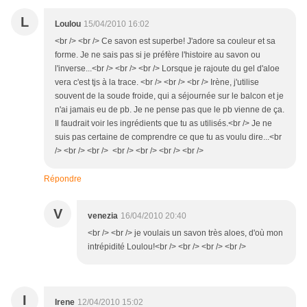
L
Loulou
15/04/2010 16:02
<br /> <br /> Ce savon est superbe! J'adore sa couleur et sa
forme. Je ne sais pas si je préfère l'histoire au savon ou
l'inverse...<br /> <br /> <br /> Lorsque je rajoute du gel d'aloe
vera c'est tjs à la trace. <br /> <br /> <br /> Irène, j'utilise
souvent de la soude froide, qui a séjournée sur le balcon et je
n'ai jamais eu de pb. Je ne pense pas que le pb vienne de ça.
Il faudrait voir les ingrédients que tu as utilisés.<br /> Je ne
suis pas certaine de comprendre ce que tu as voulu dire...<br
/> <br /> <br /> <br /> <br /> <br /> <br />
Répondre
V
venezia
16/04/2010 20:40
<br /> <br /> je voulais un savon très aloes, d'où mon
intrépidité Loulou!<br /> <br /> <br /> <br />
I
Irene
12/04/2010 15:02