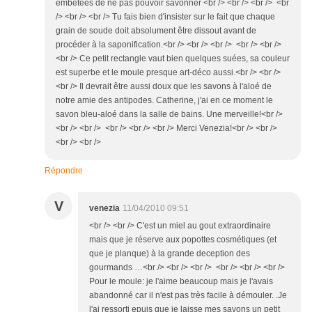
embêtées de ne pas pouvoir savonner <br /> <br /> <br /> <br
/> <br /> <br /> Tu fais bien d'insister sur le fait que chaque
grain de soude doit absolument être dissout avant de
procéder à la saponification.<br /> <br /> <br /> <br /> <br />
<br /> Ce petit rectangle vaut bien quelques suées, sa couleur
est superbe et le moule presque art-déco aussi.<br /> <br />
<br /> Il devrait être aussi doux que les savons à l'aloé de
notre amie des antipodes. Catherine, j'ai en ce moment le
savon bleu-aloé dans la salle de bains. Une merveille!<br />
<br /> <br /> <br /> <br /> <br /> Merci Venezia!<br /> <br />
<br /> <br />
Répondre
V
venezia
11/04/2010 09:51
<br /> <br /> C'est un miel au gout extraordinaire
mais que je réserve aux popottes cosmétiques (et
que je planque) à la grande deception des
gourmands …<br /> <br /> <br /> <br /> <br /> <br />
Pour le moule: je l'aime beaucoup mais je l'avais
abandonné car il n'est pas très facile à démouler. .Je
l'ai ressorti epuis que je laisse mes savons un petit