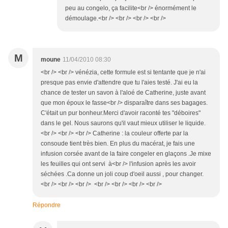
peu au congelo, ça facilite<br /> énormément le
démoulage.<br /> <br /> <br /> <br />
M
moune
11/04/2010 08:30
<br /> <br /> vénézia, cette formule est si tentante que je n'ai
presque pas envie d'attendre que tu l'aies testé. J'ai eu la
chance de tester un savon à l'aloé de Catherine, juste avant
que mon époux le fasse<br /> disparaître dans ses bagages.
C'était un pur bonheur.Merci d'avoir raconté tes "déboires"
dans le gel. Nous saurons qu'il vaut mieux utiliser le liquide.
<br /> <br /> <br /> Catherine : la couleur offerte par la
consoude tient très bien. En plus du macérat, je fais une
infusion corsée avant de la faire congeler en glaçons .Je mixe
les feuilles qui ont servi à<br /> l'infusion après les avoir
séchées .Ca donne un joli coup d'oeil aussi , pour changer.
<br /> <br /> <br /> <br /> <br /> <br /> <br />
Répondre