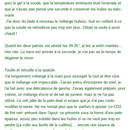
pour le gel à la soude, que la température extérieure était hivernale et
que je n'avais pas pensé une seconde à conserver les huiles au bain-
marie.
J'ai donc du tièdir à nouveau le mélange huileux, tout en veillant à ce
que la soude ne refroidisse pas trop non plus. J'étais la seule à avoir
chaud !
Quand les deux parties ont atteint les 34-35°, je les ai enfin mariées…
très vite. La trace est arrivée à la seconde, je n'ai pas eu le temps de
dégainer le mixer.
Touille et retouille à la spatule.
J'ai longuement mélangé à la main pour assouplir le tout et être sûre
que le mélange soit impeccable. J'avais prévu d'incorporer du miel, je
l'ai fait avec une délicatesse de geisha. J'avais également préparé, pour
colorer, un mélange d'ocre et de lait de jument, mais je ne l'ai pas
utilisé. Le vert pâle de la pate était si exquis que je n'ai pas voulu
modifier la teinte. Ne me restait plus que le parfum à ajouter. Le CO2
de thé vert -présent dans l'ajout- se présente sous la forme d'une pate
épaisse, assez peu soluble dans les huiles si on ne veut pas trop en
perdre (ça colle aux bords de la cuillère) … encore une séance de