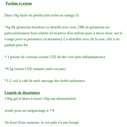
Parfum et ajouts
Dans 10g huile de périlla (très riche en oméga 3) :
*4g He géranium bourbon co-distillé avec rose, l'HE de géranium est
particulièrement bien tolérée (il m'arrive d'en utiliser pure à micro dose sur le
visage pour sa puissance cicatrisante). Co-distillée avec de la rose, elle a un
parfum plus fin.
* 1 pointe de couteau extrait CO2 de thé vert (anti inflammatoire)
*0,5g extrait CO2 romarin (anti oxyant)
*1/2 cuil à café de miel sauvage des forêts indiennes
Liquide de dissolution
130g gel d’aloes à boire+10g eau déminéralisé
soude pour un surgraissage à 7-8
Au bout d'une semaine, le ton pale n'a pas bougé.