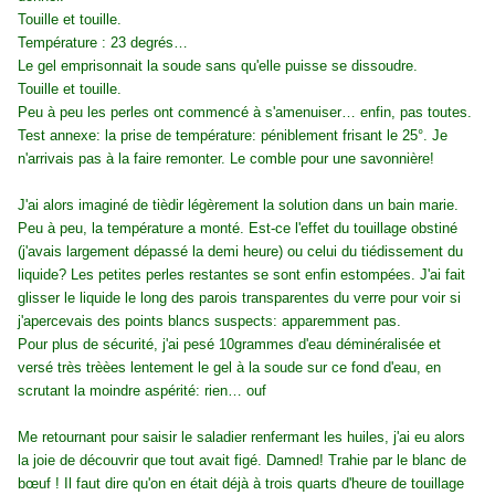
Touille et touille.
Température : 23 degrés…
Le gel emprisonnait la soude sans qu'elle puisse se dissoudre.
Touille et touille.
Peu à peu les perles ont commencé à s'amenuiser… enfin, pas toutes.
Test annexe: la prise de température: péniblement frisant le 25°. Je
n'arrivais pas à la faire remonter. Le comble pour une savonnière!
J'ai alors imaginé de tièdir légèrement la solution dans un bain marie.
Peu à peu, la température a monté. Est-ce l'effet du touillage obstiné
(j'avais largement dépassé la demi heure) ou celui du tiédissement du
liquide? Les petites perles restantes se sont enfin estompées. J'ai fait
glisser le liquide le long des parois transparentes du verre pour voir si
j'apercevais des points blancs suspects: apparemment pas.
Pour plus de sécurité, j'ai pesé 10grammes d'eau déminéralisée et
versé très trèèes lentement le gel à la soude sur ce fond d'eau, en
scrutant la moindre aspérité: rien… ouf
Me retournant pour saisir le saladier renfermant les huiles, j'ai eu alors
la joie de découvrir que tout avait figé. Damned! Trahie par le blanc de
bœuf ! Il faut dire qu'on en était déjà à trois quarts d'heure de touillage