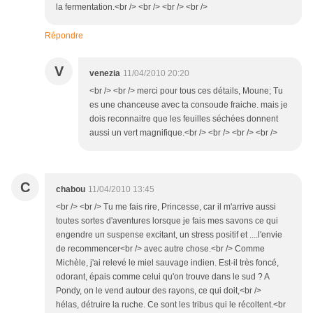
la fermentation.<br /> <br /> <br /> <br />
Répondre
V
venezia
11/04/2010 20:20
<br /> <br /> merci pour tous ces détails, Moune; Tu
es une chanceuse avec ta consoude fraiche. mais je
dois reconnaitre que les feuilles séchées donnent
aussi un vert magnifique.<br /> <br /> <br /> <br />
C
chabou
11/04/2010 13:45
<br /> <br /> Tu me fais rire, Princesse, car il m'arrive aussi
toutes sortes d'aventures lorsque je fais mes savons ce qui
engendre un suspense excitant, un stress positif et ....l'envie
de recommencer<br /> avec autre chose.<br /> Comme
Michèle, j'ai relevé le miel sauvage indien. Est-il très foncé,
odorant, épais comme celui qu'on trouve dans le sud ? A
Pondy, on le vend autour des rayons, ce qui doit,<br />
hélas, détruire la ruche. Ce sont les tribus qui le récoltent.<br