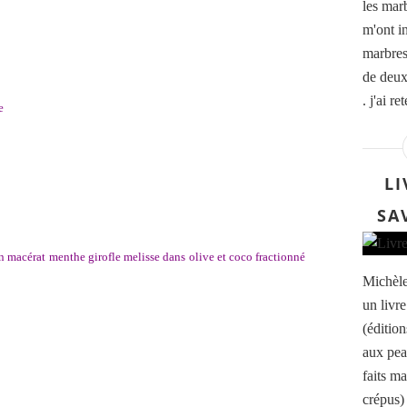
les mar
m'ont i
marbres
de deux
. j'ai r
e
LI
SA
un macérat
menthe girofle melisse dans
olive et coco fractionné
Michèle
un livr
(éditio
aux pea
faits m
crépus)