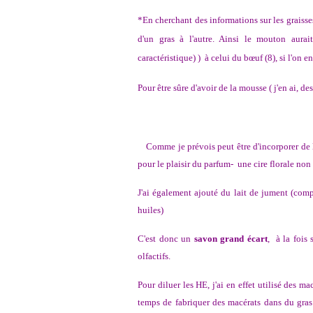
*En cherchant des informations sur les graisse
d'un gras à l'autre. Ainsi le mouton aura
caractéristique) ) à celui du bœuf (8), si l'on en
Pour être sûre d'avoir de la mousse ( j'en ai, des
Comme je prévois peut être d'incorporer de la
pour le plaisir du parfum- une cire florale no
J'ai également ajouté du lait de jument (comp
huiles)
C'est donc un
savon grand écart
, à la fois 
olfactifs.
Pour diluer les HE, j'ai en effet utilisé des m
temps de fabriquer des macérats dans du gras