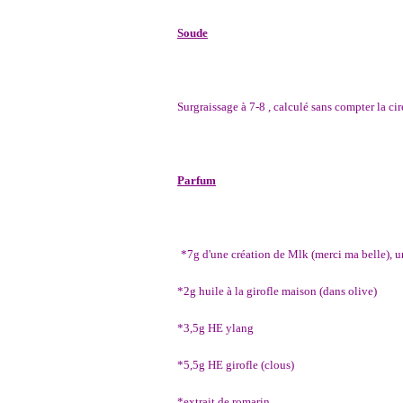
Soude
Surgraissage à 7-8 , calculé sans compter la cir
Parfum
*7g d'une création de Mlk (merci ma belle), 
*2g huile à la girofle maison (dans olive)
*3,5g HE ylang
*5,5g HE girofle (clous)
*extrait de romarin