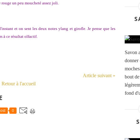
se rouge un peu moucheté assez joli.
S
'instant et on sent les deux notes ylang et girofle. Je pense que les
à ce résultat olfactif.
Savon 
donner 
moches…
Article suivant »
bout de
Retour à l'accueil
légèrem
fond d'u
E
ost
0
S