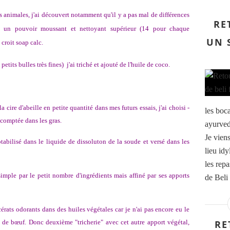
s animales, j'ai découvert notamment qu'il y a pas mal de différences
RE
it un pouvoir moussant et nettoyant supérieur (14 pour chaque
UN 
 croit soap calc.
 petits bulles très fines) j'ai triché et ajouté de l'huile de coco.
 cire d'abeille en petite quantité dans mes futurs essais, j'ai choisi -
les boc
n comptée dans les gras.
ayurved
Je vien
tabilisé dans le liquide de dissoluton de la soude et versé dans les
lieu id
les repa
simple par le petit nombre d'ingrédients mais affiné par ses apports
de Beli 
acérats odorants dans des huiles végétales car je n'ai pas encore eu le
 de bœuf. Donc deuxième "tricherie" avec cet autre apport végétal,
RE