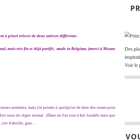
PR
t à priori relever de deux univers différents:
mal, mais très fin et déjà purifié, made in Belgium, (merci à Moune
Des pla
inspira
Voir le 
graisses animales, mais j'ai promis à quelqu'un de faire des essais pour
duit issus du règne animal. (Dans un but tout à fait louable mais que
t, cire d'abeille, gras…
VOU