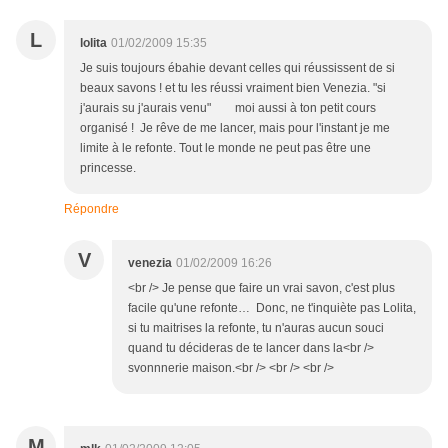
L
lolita
01/02/2009 15:35
Je suis toujours ébahie devant celles qui réussissent de si
beaux savons ! et tu les réussi vraiment bien Venezia. "si
j'aurais su j'aurais venu" moi aussi à ton petit cours
organisé ! Je rêve de me lancer, mais pour l'instant je me
limite à le refonte. Tout le monde ne peut pas être une
princesse.
Répondre
V
venezia
01/02/2009 16:26
<br /> Je pense que faire un vrai savon, c'est plus
facile qu'une refonte… Donc, ne t'inquiète pas Lolita,
si tu maitrises la refonte, tu n'auras aucun souci
quand tu décideras de te lancer dans la<br />
svonnnerie maison.<br /> <br /> <br />
M