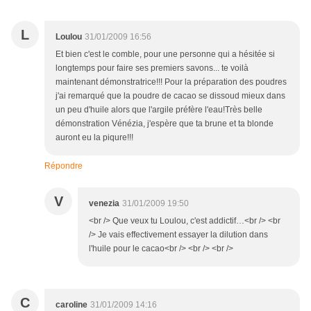
L
Loulou
31/01/2009 16:56
Et bien c'est le comble, pour une personne qui a hésitée si
longtemps pour faire ses premiers savons... te voilà
maintenant démonstratrice!!! Pour la préparation des poudres
j'ai remarqué que la poudre de cacao se dissoud mieux dans
un peu d'huile alors que l'argile préfère l'eau!Très belle
démonstration Vénézia, j'espère que ta brune et ta blonde
auront eu la piqure!!!
Répondre
V
venezia
31/01/2009 19:50
<br /> Que veux tu Loulou, c'est addictif…<br /> <br
/> Je vais effectivement essayer la dilution dans
l'huile pour le cacao<br /> <br /> <br />
C
caroline
31/01/2009 14:16