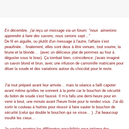
En décembre, j'ai reçu un message via un forum: "nous aimerions
apprendre à faire des savons; nous serions sept…"
De fil en aiguille, ou plutôt d'un message à l'autre, l'affaire s'est
peaufinée… finalement, elles sont deux à être venues, tout sourire, la
brune et la blonde… (avec un délicieux plat de pommes au four à
déguster sous le bras). Ça tombait bien, coïncidence: j'avais imaginé
un savon blond et brun, avec une infusion de camomille matricaire pour
diluer la soude et des variations autour du chocolat pour le reste.
J'ai tout préparé avant leur arrivée… mais la séance a failli capoter
avant même qu'elles ne sonnent à la porte car le bouchon de sécurité
du bidon de soude s'est faussé. Il m'a fallu une demi-heure pour en
venir à bout, une minute avant l'heure fixée pour le rendez vous. J'ai dû
sortir le couteau à huitres pour réussir à faire sauter le bouchon de
sécurité (celui qui double le bouchon qui se visse… ). J'ai beaucoup
insulté les cieux…
Je voulais montrer les différentes possibilités pour intégrer des