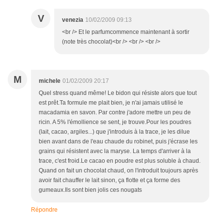
V
venezia
10/02/2009 09:13
<br /> Et le parfumcommence maintenant à sortir
(note très chocolat)<br /> <br /> <br />
M
michele
01/02/2009 20:17
Quel stress quand même! Le bidon qui résiste alors que tout
est prêt.Ta formule me plait bien, je n'ai jamais utilisé le
macadamia en savon. Par contre j'adore mettre un peu de
ricin. A 5% l'émollience se sent, je trouve.Pour les poudres
(lait, cacao, argiles...) que j'introduis à la trace, je les dilue
bien avant dans de l'eau chaude du robinet, puis j'écrase les
grains qui résistent avec la maryse. La temps d'arriver à la
trace, c'est froid.Le cacao en poudre est plus soluble à chaud.
Quand on fait un chocolat chaud, on l'introduit toujours après
avoir fait chauffer le lait sinon, ça flotte et ça forme des
gumeaux.Ils sont bien jolis ces nougats
Répondre