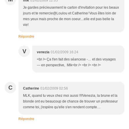
mlk
01/02/2009 12:05
Je gardes précieusement le carton d'invitation pour les beaux
jours et te remercie@Loulou et Catherine/ Vous êtes loin de
mes yeux mais proche de mon coeur....elle est pas belle la
vie!
Répondre
V
venezia
01/02/2009 16:24
<br /> Ça t'en fait des séancese -… et des voyages
— en perspective, Mlk<br /> <br /> <br />
C
Catherine
01/02/2009 02:56
MLK, quand tu veux chez moi aussi !!!!Venezia, la brune et la
blonde ont eu beaucoup de chance de trouver un professeur
comme toi, j'espère qu'elle s'en rendent compte....
Répondre