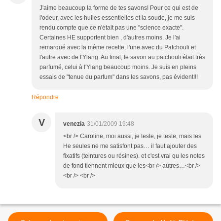
J'aime beaucoup la forme de tes savons! Pour ce qui est de
l'odeur, avec les huiles essentielles et la soude, je me suis
rendu compte que ce n'était pas une "science exacte".
Certaines HE supportent bien , d'autres moins. Je l'ai
remarqué avec la même recette, l'une avec du Patchouli et
l'autre avec de l'Ylang. Au final, le savon au patchouli était très
parfumé, celui à l'Ylang beaucoup moins. Je suis en pleins
essais de "tenue du parfum" dans les savons, pas évident!!!
Répondre
V
venezia
31/01/2009 19:48
<br /> Caroline, moi aussi, je teste, je teste, mais les
He seules ne me satisfont pas… il faut ajouter des
fixatifs (teintures ou résines). et c'est vrai qu les notes
de fond tiennent mieux que les<br /> autres…<br />
<br /> <br />