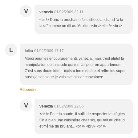
V
venezia
01/02/2009 22:11
<br /> Donc la prochaine fois, chocolat chaud "à la
taza" comme on dit au Mexique<br /> <br /> <br />
L
lolita
01/02/2009 17:17
Merci pour tes encouragements venezia, mais c'est plutôt la
manipulation de la soude qui me fait peur en appartement.
C'est sans doute idiot... mais à force de lire et relire tes super
posts je sens que je vais me laisser convaincre.
Répondre
V
venezia
01/02/2009 22:06
<br /> Pour la soude, il suffit de respecter les règles.
On a bien une cuisinière chez soi, qui fait du chaud
et même du brulant…<br /> <br /> <br />