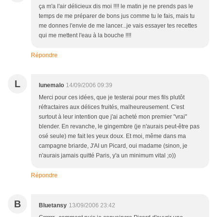
ça m'a l'air délicieux dis moi !!!! le matin je ne prends pas le
temps de me préparer de bons jus comme tu le fais, mais tu
me donnes l'envie de me lancer...je vais essayer tes recettes
qui me mettent l'eau à la bouche !!!!
Répondre
L
lunemalo
14/09/2006 09:39
Merci pour ces idées, que je testerai pour mes fils plutôt
réfractaires aux délices fruités, malheureusement. C'est
surtout à leur intention que j'ai acheté mon premier "vrai"
blender. En revanche, le gingembre (je n'aurais peut-être pas
osé seule) me fait les yeux doux. Et moi, même dans ma
campagne briarde, J'AI un Picard, oui madame (sinon, je
n'aurais jamais quitté Paris, y'a un minimum vital ;o))
Répondre
B
Bluetansy
13/09/2006 23:42