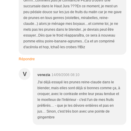
Grrrrrr...comment puis je convaincre Picard d'ouvrir une
succursale dans le Haut Jura ???En ce moment, je mest un
peu pédale douce sur les jus de fruits du matin car je me gave
de prunes en tous genres (violettes, mirabelles, reine-
claude...) alors je ménage mes boyaux....et comme toi, je ne
mets pas les prunes dans le blender...je devrais peut être
essayer...Dès que le froid réapparaîtra, ce sera à nouveau
pomme et/ou poire-banane-agrumes...Ca et un comprimé
d'acérola et hop, tchaô les crobes !!!Biz
Répondre
V
venezia
14/09/2006 08:10
J'ai déjà essayé les prunes reine-claude dans le
blender, mais elles sont déjà si bonnes comme ça, à
croquer, avec le contraste entre leur peau tendue et
le moelleux de l'intérieur - c'est l'un de mes fruits
préférés… - que je les dévore entières et pas en
jus… Sinon, c'est très bon avec une pointe de
gingembre