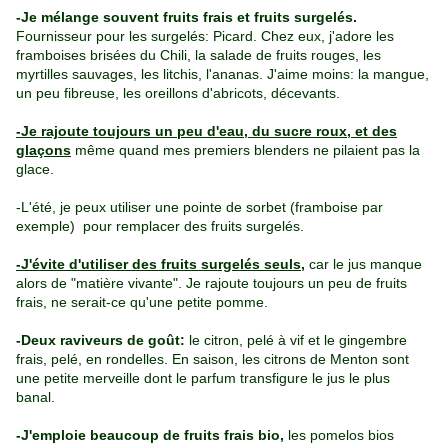
-Je mélange souvent fruits frais et fruits surgelés.
Fournisseur pour les surgelés: Picard. Chez eux, j'adore les
framboises brisées du Chili, la salade de fruits rouges, les
myrtilles sauvages, les litchis, l'ananas. J'aime moins: la mangue,
un peu fibreuse, les oreillons d'abricots, décevants.
-Je rajoute toujours un peu d'eau, du sucre roux, et des
glaçons
même quand mes premiers blenders ne pilaient pas la
glace.
-L'été, je peux utiliser une pointe de sorbet (framboise par
exemple) pour remplacer des fruits surgelés.
-J'évite d'utiliser des fruits surgelés seuls,
car le jus manque
alors de "matière vivante". Je rajoute toujours un peu de fruits
frais, ne serait-ce qu'une petite pomme.
-Deux raviveurs de goût:
le citron, pelé à vif et le gingembre
frais, pelé, en rondelles.
En saison, les citrons de Menton sont
une petite merveille dont le parfum transfigure le jus le plus
banal.
-J'emploie beaucoup de fruits frais bio,
les pomelos bios