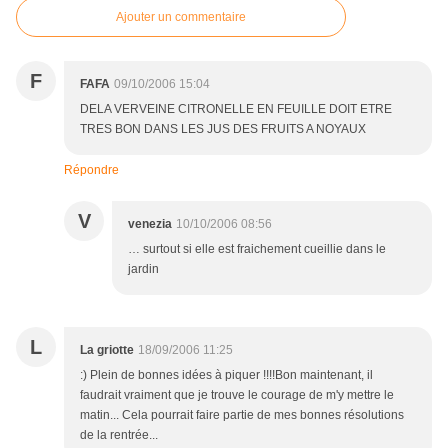
Ajouter un commentaire
F
FAFA
09/10/2006 15:04
DELA VERVEINE CITRONELLE EN FEUILLE DOIT ETRE
TRES BON DANS LES JUS DES FRUITS A NOYAUX
Répondre
V
venezia
10/10/2006 08:56
… surtout si elle est fraichement cueillie dans le
jardin
L
La griotte
18/09/2006 11:25
:) Plein de bonnes idées à piquer !!!!Bon maintenant, il
faudrait vraiment que je trouve le courage de m'y mettre le
matin... Cela pourrait faire partie de mes bonnes résolutions
de la rentrée...