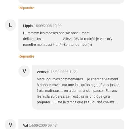
Répondre
L
Lippia
16/09/2006 10:08
Hummmm tes recettes ont l'air absolument
délicieuses... Allez, c'est la rentrée je vais m'y
remettre moi aussi !<br /> Bonne journée :)))
Répondre
V
venezia
16/09/2006 11:21
Merci pour vos commentaires… je cherche vraiment
à donner envie, car une fois qu'on a gouté aux jus de
fruits matinaux… on a du mal à s'en passer. Et avec
les fruits surgelés, ce n'est pas si long que ça à
préparer… juste le temps que l'eau du thé chauffe…
V
Val
14/09/2006 09:43