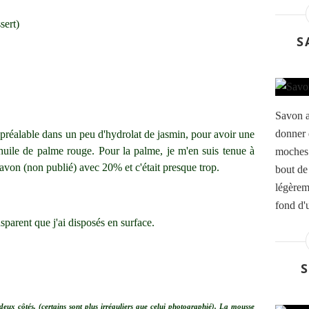
sert)
S
Savon 
donner 
réalable dans un peu d'hydrolat de jasmin, pour avoir une
'huile de palme rouge. Pour la palme, je m'en suis tenue à
moches…
avon (non publié) avec 20% et c'était presque trop.
bout de
légèrem
fond d'u
sparent que j'ai disposés en surface.
S
deux côtés. (certains sont plus irréguliers que celui photographié). La mousse