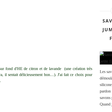
SAV
JUM
sur fond d'HE de citron et de lavande (une création très
Les sav
, il sentait délicieusement bon…). J'ai fait ce choix pour
démoula
.
silicone
pardon 
savons 
Quand j'