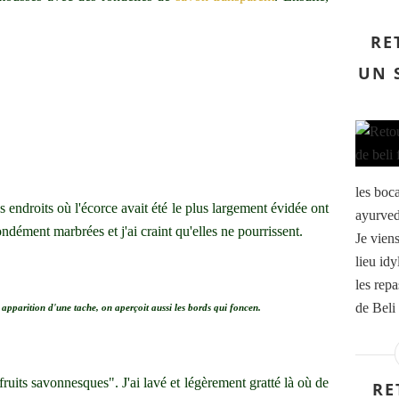
RE
UN 
les boc
es endroits où l'écorce avait été le plus largement évidée ont
ayurved
ondément marbrées et j'ai craint qu'elles ne pourrissent.
Je vien
lieu id
les repa
de Beli 
 apparition d'une tache, on aperçoit aussi les bords qui foncen.
fruits savonnesques". J'ai lavé et légèrement gratté là où de
RE