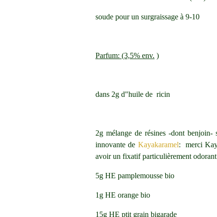
soude pour un surgraissage à 9-10
Parfum: (3,5% env.
)
dans 2g d"huile de ricin
2g mélange de résines -dont benjoin- 
innovante de
Kayakaramel
: merci Kaya
avoir un fixatif particulièrement odorant
5g HE pamplemousse bio
1g HE orange bio
15g HE ptit grain bigarade