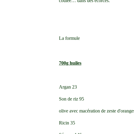
coulée… dans des écorces.
La formule
700g huiles
Argan 23
Son de riz 95
olive avec macération de zeste d'orange
Ricin 35