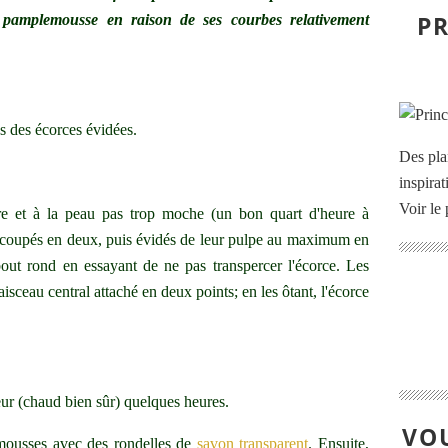
PR
e pamplemousse en raison de ses courbes relativement
ns des écorces évidées.
Des pla
inspira
Voir le 
ière et à la peau pas trop moche (un bon quart d'heure à
 ai coupés en deux, puis évidés de leur pulpe au maximum en
 bout rond en essayant de ne pas transpercer l'écorce. Les
aisceau central attaché en deux points; en les ôtant, l'écorce
teur (chaud bien sûr) quelques heures.
VOU
emousses avec des rondelles de
savon transparent
. Ensuite,