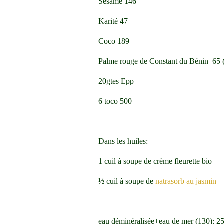
Sésame 146
Karité 47
Coco 189
Palme rouge de Constant du Bénin 65 
20gtes Epp
6 toco 500
Dans les huiles:
1 cuil à soupe de crème fleurette bio
½ cuil à soupe de
natrasorb au jasmin
eau déminéralisée+eau de mer (130): 2