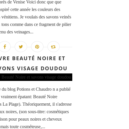
brés de Venise Voici donc que que
nspiré cette année les couleurs des
 vénitiens. Je voulais des savons veinés
 tons comme dans ce fragment de pilier
etenu des veinages...
VRE BEAUTÉ NOIRE ET
VONS VISAGE DOUDOU
 du blog Potions et Chaudro n a publié
e vraiment épatant: Beauté Noire
ns La Plage). Théoriquement, il s'adresse
ux noires, (son sous-titre: cosmétiques
aison pour peaux noires et cheveux
 mais toute cosméteuse,...