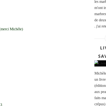
les mar
m'ont i
marbres
de deux
. j'ai r
(merci Michèle)
LI
SA
Michèle
un livr
(éditio
aux pea
faits m
crépus)
53