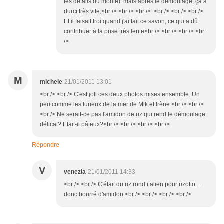
les détails du moule). mais après le démoulage, ça a
durci très vite;<br /> <br /> <br /> <br /> <br /> <br />
Et il faisait froi quand j'ai fait ce savon, ce qui a dû
contribuer à la prise très lente<br /> <br /> <br /> <br
/>
M
michele
21/01/2011 13:01
<br /> <br /> C'est joli ces deux photos mises ensemble. Un
peu comme les furieux de la mer de Mlk et Irène.<br /> <br />
<br /> Ne serait-ce pas l'amidon de riz qui rend le démoulage
délicat? Etait-il pâteux?<br /> <br /> <br /> <br />
Répondre
V
venezia
21/01/2011 14:33
<br /> <br /> C'était du riz rond italien pour rizotto …
donc bourré d'amidon.<br /> <br /> <br /> <br />