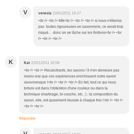
V
venezia
23/01/2011 16:27
<br /> <br /> Mlk<br /> <br /> <br /> si nous n'étionss
pas toutes rigoureuses en savonnerie, ce serait trop
risqué… donc on se lâche sur les finitions<br /> <br
/> <br /> <br />
K
Kat
22/01/2011 10:59
<br /> <br /> Récalcitrants, tes savons ! Il n'en demeure pas
moins vrai que ces expériences enrichissent notre savoir
savonnesque !<br /> <br /> <br /> En fait, tout ce qui nous
torture est dans l'obtention d'une couleur ou dans la
technique (marbrage, bi-couche, etc...) ; la composition du
savon, elle, est quasiment réussie à chaque fois !<br /> <br />
<br /> <br />
Répondre
V