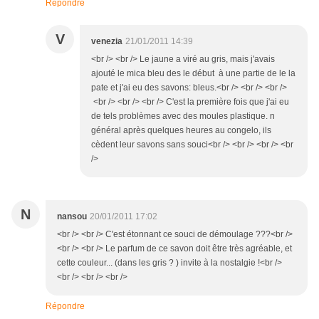
Répondre
V
venezia
21/01/2011 14:39
<br /> <br /> Le jaune a viré au gris, mais j'avais
ajouté le mica bleu des le début à une partie de le la
pate et j'ai eu des savons: bleus.<br /> <br /> <br />
<br /> <br /> <br /> C'est la première fois que j'ai eu
de tels problèmes avec des moules plastique. n
général après quelques heures au congelo, ils
cèdent leur savons sans souci<br /> <br /> <br /> <br
/>
N
nansou
20/01/2011 17:02
<br /> <br /> C'est étonnant ce souci de démoulage ???<br />
<br /> <br /> Le parfum de ce savon doit être très agréable, et
cette couleur... (dans les gris ? ) invite à la nostalgie !<br />
<br /> <br /> <br />
Répondre