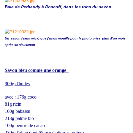
Baie de Perharidy à Roscoff, dans les tons du savon
Un savon (sans mica) que j'avais mouillé pour la photo prise plus d'un mois
après sa réalisation
Savon bleu comme une orange
900g d'huiles
avec : 176g coco
81g ricin
100g babassu
213g palme bio
100g beurre de cacao
230g d'olive dont 65 macération au poivre