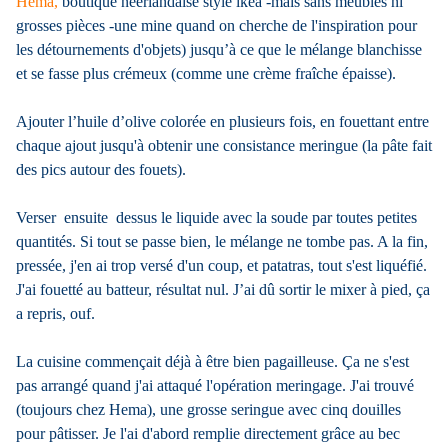
Hema,
boutique néerlandaise style ikea -mais sans meubles ni
grosses pièces -une mine quand on cherche de l'inspiration pour
les détournements d'objets) jusqu’à ce que le mélange blanchisse
et se fasse plus crémeux (comme une crème fraîche épaisse).
Ajouter l’huile d’olive colorée en plusieurs fois, en fouettant entre
chaque ajout jusqu'à obtenir une consistance meringue (la pâte fait
des pics autour des fouets).
Verser ensuite dessus le liquide avec la soude par toutes petites
quantités. Si tout se passe bien, le mélange ne tombe pas. A la fin,
pressée, j'en ai trop versé d'un coup, et patatras, tout s'est liquéfié.
J'ai fouetté au batteur, résultat nul. J’ai dû sortir le mixer à pied, ça
a repris, ouf.
La cuisine commençait déjà à être bien pagailleuse. Ça ne s'est
pas arrangé quand j'ai attaqué l'opération meringage. J'ai trouvé
(toujours chez Hema), une grosse seringue avec cinq douilles
pour pâtisser. Je l'ai d'abord remplie directement grâce au bec