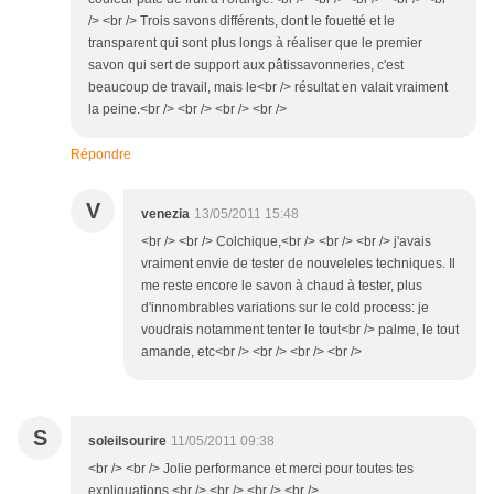
/> <br /> Trois savons différents, dont le fouetté et le
transparent qui sont plus longs à réaliser que le premier
savon qui sert de support aux pâtissavonneries, c'est
beaucoup de travail, mais le<br /> résultat en valait vraiment
la peine.<br /> <br /> <br /> <br />
Répondre
V
venezia
13/05/2011 15:48
<br /> <br /> Colchique,<br /> <br /> <br /> j'avais
vraiment envie de tester de nouveleles techniques. Il
me reste encore le savon à chaud à tester, plus
d'innombrables variations sur le cold process: je
voudrais notamment tenter le tout<br /> palme, le tout
amande, etc<br /> <br /> <br /> <br />
S
soleilsourire
11/05/2011 09:38
<br /> <br /> Jolie performance et merci pour toutes tes
expliquations.<br /> <br /> <br /> <br />