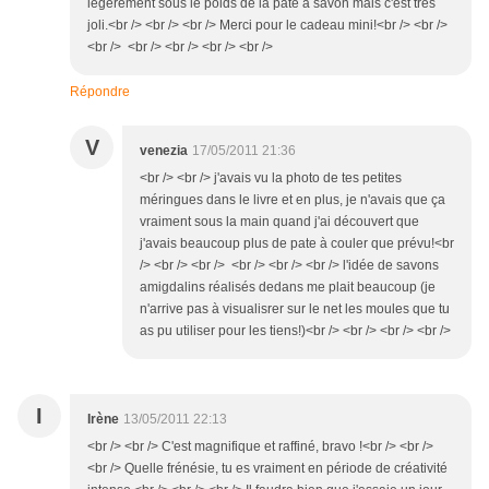
légèrement sous le poids de la pâte à savon mais c'est très
joli.<br /> <br /> <br /> Merci pour le cadeau mini!<br /> <br />
<br /> <br /> <br /> <br /> <br />
Répondre
V
venezia
17/05/2011 21:36
<br /> <br /> j'avais vu la photo de tes petites
méringues dans le livre et en plus, je n'avais que ça
vraiment sous la main quand j'ai découvert que
j'avais beaucoup plus de pate à couler que prévu!<br
/> <br /> <br /> <br /> <br /> <br /> l'idée de savons
amigdalins réalisés dedans me plait beaucoup (je
n'arrive pas à visualisrer sur le net les moules que tu
as pu utiliser pour les tiens!)<br /> <br /> <br /> <br />
I
Irène
13/05/2011 22:13
<br /> <br /> C'est magnifique et raffiné, bravo !<br /> <br />
<br /> Quelle frénésie, tu es vraiment en période de créativité