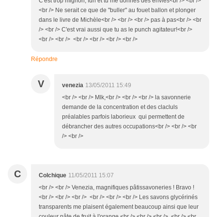
C'est trop mignon, fun et tu me donnes des envies<br /> <br />
<br /> Ne serait ce que de "buller" au fouet ballon et plonger
dans le livre de Michèle<br /> <br /> <br /> pas à pas<br /> <br
/> <br /> C'est vrai aussi que tu as le punch agitateur!<br />
<br /> <br /> <br /> <br /> <br /> <br />
Répondre
V
venezia
13/05/2011 15:49
<br /> <br /> Mlk,<br /> <br /> <br /> la savonnerie
demande de la concentration et des clacluls
préalables parfois laborieux qui permettent de
débrancher des autres occupations<br /> <br /> <br
/> <br />
C
Colchique
11/05/2011 15:07
<br /> <br /> Venezia, magnifiques pâtissavoneries ! Bravo !
<br /> <br /> <br /> <br /> <br /> <br /> Les savons glycérinés
transparents me plaisent également beaucoup ainsi que leur
couleur pâte de fruit à l'orange.<br /> <br /> <br /> <br /> <br