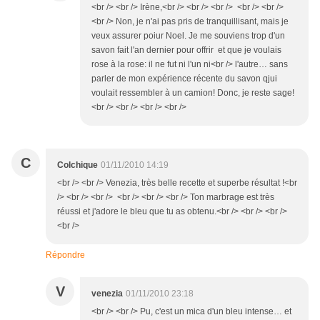
<br /> <br /> Irène,<br /> <br /> <br /> <br /> <br />
<br /> Non, je n'ai pas pris de tranquillisant, mais je
veux assurer poiur Noel. Je me souviens trop d'un
savon fait l'an dernier pour offrir et que je voulais
rose à la rose: il ne fut ni l'un ni<br /> l'autre… sans
parler de mon expérience récente du savon qjui
voulait ressembler à un camion! Donc, je reste sage!
<br /> <br /> <br /> <br />
C
Colchique
01/11/2010 14:19
<br /> <br /> Venezia, très belle recette et superbe résultat !<br
/> <br /> <br /> <br /> <br /> <br /> Ton marbrage est très
réussi et j'adore le bleu que tu as obtenu.<br /> <br /> <br />
<br />
Répondre
V
venezia
01/11/2010 23:18
<br /> <br /> Pu, c'est un mica d'un bleu intense… et