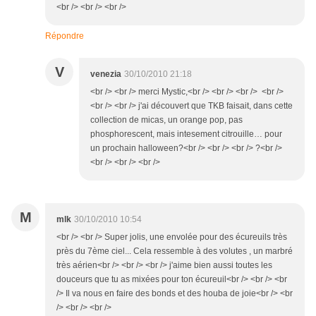
<br /> <br /> <br />
Répondre
V
venezia
30/10/2010 21:18
<br /> <br /> merci Mystic,<br /> <br /> <br /> <br />
<br /> <br /> j'ai découvert que TKB faisait, dans cette
collection de micas, un orange pop, pas
phosphorescent, mais intesement citrouille… pour
un prochain halloween?<br /> <br /> <br /> ?<br />
<br /> <br /> <br />
M
mlk
30/10/2010 10:54
<br /> <br /> Super jolis, une envolée pour des écureuils très
près du 7ème ciel... Cela ressemble à des volutes , un marbré
très aérien<br /> <br /> <br /> j'aime bien aussi toutes les
douceurs que tu as mixées pour ton écureuil<br /> <br /> <br
/> Il va nous en faire des bonds et des houba de joie<br /> <br
/> <br /> <br />