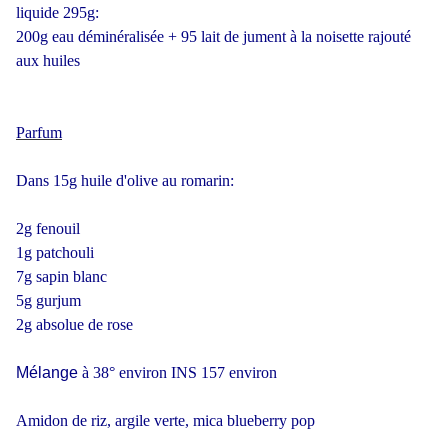
liquide 295g:
200g eau déminéralisée + 95 lait de jument à la noisette rajouté
aux huiles
Parfum
Dans 15g huile d'olive au romarin:
2g fenouil
1g patchouli
7g sapin blanc
5g gurjum
2g absolue de rose
Mélange
à 38° environ INS 157 environ
Amidon de riz, argile verte, mica blueberry pop