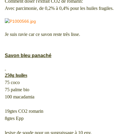
Comment doser l'extrait CO2 de romarin:
Avec parcimonie, de 0,2% à 0,4% pour les huiles fragiles.
Je suis ravie car ce savon reste très lisse.
Savon bleu panaché
250g huiles
75 coco
75 palme bio
100 macadamia
19gtes CO2 romarin
8gtes Epp
lesive de soude pour un surgraissage à 10 env.