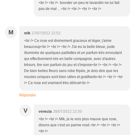
<br /> <br /> booster un peu le lavandin ne lui fait
pas de mal …<br /> <br /> <br /> <br />
M
mlk
27/07/2012 22:52
<br /> Ce rose est divinement gracieux et léger, j'aime
beaucoup<br /> <br /> <br /> J'ai eu la belle bleue, juste
illuminée de quelques paillettes et un parfum très envoutant
qui effectivement mis en belle compagnie, avec d'autres
trésors, tire son parfum du jeu et s'impose<br /> <br /> <br />
De bien belles fleurs sans robe fripée, je dois dire que les
moules uniques sont bien utiles et gratifiants<br /> <br /> <br
/> Ce rose est vraiment très délicat<br />
Répondre
V
venezia
28/07/2012 22:50
<br /> <br /> Mlk, je le vois plus mauve que rose,
disons que c'est un parme rosé.<br /> <br /> <br />
<br />