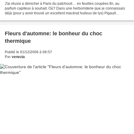
J'ai réussi a dénicher à Paris du patchouli… en feuilles coupées fin, au
parfum capiteux à souhait. Où? Dans une herboristerie que je connaissais
déjà (pour y avoir trouvé un excellent macérat huileux de lys) Pigault
Aublanc 30 rue Pasquier, 75008, (tel....
Fleurs d'automne: le bonheur du choc
thermique
Publié le 01/12/2006 à 08:57
Par
venezia