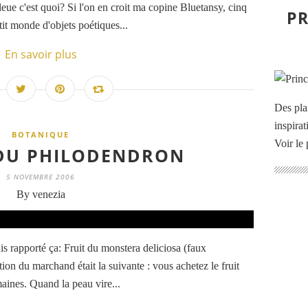
ue c'est quoi? Si l'on en croit ma copine Bluetansy, cinq
PR
tit monde d'objets poétiques...
En savoir plus
Des pla
inspira
BOTANIQUE
Voir le 
 DU PHILODENDRON
5 NOVEMBRE 2006
By venezia
s rapporté ça: Fruit du monstera deliciosa (faux
on du marchand était la suivante : vous achetez le fruit
maines. Quand la peau vire...