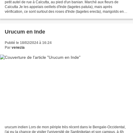
petit autel de rue à Calcutta, au pied d'un banian. Marché aux fleurs de
Calcutta Je les appelais oeillets d'Inde (tagetes patula), mais après
vérification, ce sont surtout des roses d'Inde (tagetes erecta), marigolds en
anglais. Il y en a partout, accrochées...
Urucum en Inde
Publié le 18/02/2024 à 16:24
Par
venezia
urucum indien Lors de mon périple très récent dans le Bengale-Occidental,
j'ai eu la chance de visiter l'université de Santiniketan et son campus, à 4h