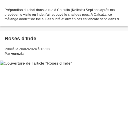
Préparation du chai dans la rue à Calcutta (Kolkata) Sept ans après ma
précédente visite en Inde, j'ai retrouvé le chaï des rues. A Calcutta, ce
mélange addictif de thé au lait sucré et aux épices est encore servi dans des
petites tasses d'argile faites...
Roses d'Inde
Publié le 20/02/2024 à 16:08
Par
venezia