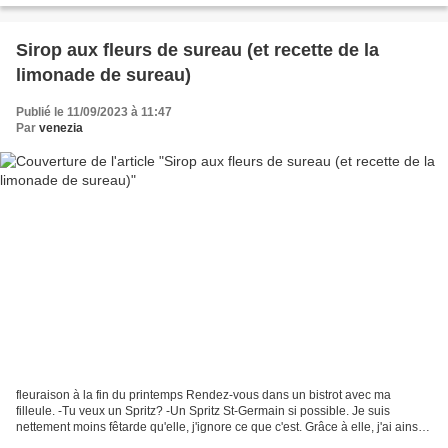
Sirop aux fleurs de sureau (et recette de la
limonade de sureau)
Publié le 11/09/2023 à 11:47
Par
venezia
fleuraison à la fin du printemps Rendez-vous dans un bistrot avec ma
filleule. -Tu veux un Spritz? -Un Spritz St-Germain si possible. Je suis
nettement moins fêtarde qu'elle, j'ignore ce que c'est. Grâce à elle, j'ai ainsi
découvert un nouveau cocktail....