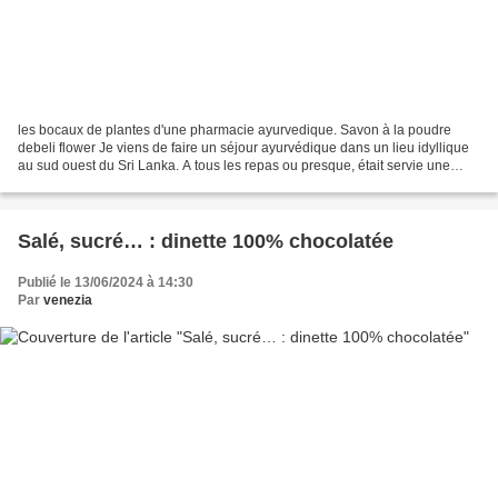
les bocaux de plantes d'une pharmacie ayurvedique. Savon à la poudre
debeli flower Je viens de faire un séjour ayurvédique dans un lieu idyllique
au sud ouest du Sri Lanka. A tous les repas ou presque, était servie une
infusion de Beli flower, d'un ton...
Salé, sucré… : dinette 100% chocolatée
Publié le 13/06/2024 à 14:30
Par
venezia