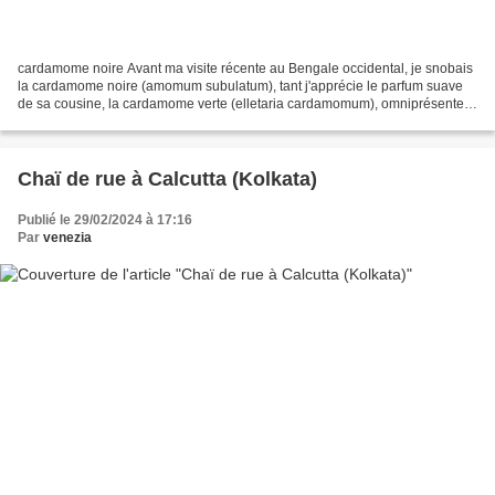
cardamome noire Avant ma visite récente au Bengale occidental, je snobais
la cardamome noire (amomum subulatum), tant j'apprécie le parfum suave
de sa cousine, la cardamome verte (elletaria cardamomum), omniprésente
dans le sud de l'Inde. Toutes deux...
Chaï de rue à Calcutta (Kolkata)
Publié le 29/02/2024 à 17:16
Par
venezia