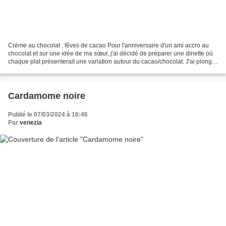
Crème au chocolat ; fêves de cacao Pour l'anniversaire d'un ami accro au
chocolat et sur une idée de ma sœur, j'ai décidé de préparer une dinette où
chaque plat présenterait une variation autour du cacao/chocolat. J'ai plongé
dans les entrailles du net...
Cardamome noire
Publié le 07/03/2024 à 16:46
Par
venezia