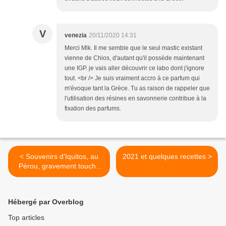
V
venezia
20/11/2020 14:31
Merci Mlk. Il me semble que le seul mastic existant
vienne de Chios, d'autant qu'il possède maintenant
une IGP. je vais aller découvrir ce labo dont j'ignore
tout. <br /> Je suis vraiment accro à ce parfum qui
m'évoque tant la Grèce. Tu as raison de rappeler que
l'utilisation des résines en savonnerie contribue à la
fixation des parfums.
< Souvenirs d’Iquitos, au
2021 et quelques recettes >
Pérou, gravement touché
par le coronavirus
Hébergé par Overblog
Top articles