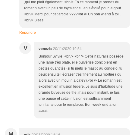
,qui me plait également. <br /> En ce moment je prends du
romarin avec un peu de thym et de l anis étoilé pour le gout .
<br /> Merci pour cet article ????<br /> Un bon w end à toi .
<br /> Bises
Répondre
V
venezia
20/11/2020 19:54
Bonjour Sylvie, <br /> <br /> Cette naturalis possède
une lame très plate, elle pulvérise donx bien( en
petites quantités) si tu mets le mastic au congelo, tu
peux ensuite l’écraser tres finement au mortier ( ou
alors avec un moulin à cafê?).<br /> Le romarin est
excellent en infusion légère. Je suis d’habitude une
grande buveuse de thé, mais pour l’instant, je fais
une pause et cette infusion est suffisamment
tonifiante pour le remplacer. Bon week end à toi
aussi.
M