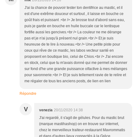
mlk
20/11/2020 14:16
J'ai la chance de pouvoir tester ton dentifrice au mastic, et il
est d'une extrême douceur et surtout , il laisse en bouche ce
goût frais et puissant .<br /> Je brosse tout d'abord sans eau,
puis je garde en bouche en huile buccale car le lentisque
fortifie aussi les gencives.<br /> La couleur ne me dérange
pas et je n'ai jusqu'à présent nul grain.<br /> Et je suis
heureuse de te lire à nouveau.<br /> Une petite piste pour
ceux qui rêve de ce mastic, les labos vecteur santé en
proposent en boutique bio, celui de Chios.<br /> J'ai encore
en stock, celui que tu m'avais donné qui me permet de donner
sur fond d'he une grande puissance olfactive à mes mélanges
pour savonnerie.<br /> Et je suis tellement ravie de te relire et
me régaler de tous tes anciens posts, de lien en lien
Répondre
V
venezia
20/11/2020 14:38
J'ai regardé, il s'agit de gélules. Pour du mastic brut
(marque mastihashop) on en trouve sur internet,
chez le merveilleux traiteur-restaurant Mavrommatis
et dans d'autres lieux connectés à la Grèce.