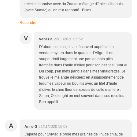
recette libanaise avec du Zaatar, mélange d'épices libanais
(avec Sumac) qu'on m'a rapporté.. Bises
Répondre
V
venezia
22/11/2020 05:52
D’abord comme je l’ai découvert auprès d’un
vendeur syrien dans le quartier d’Aligre: il en
saupoudrait largement une part de pain pitta
trempée dans l’huile d’olive pour son petit dej :)<br />
Du coup, j’en mets parfois dans mes vinaigrettes. Je
trouve le mélange délicieux en assaisonnement de
légumes vapeur ou bouillis avec un filet d’huile
d’olive: le chou fleur est exquis de cette manière .
Sinon, Ottolenghi en met souvent dans ses recettes.
Bon appétit
A
Anne G
21/11/2020 16:03
J'ajoute pour Sylvie: je broie mes graines de lin, de chia, de