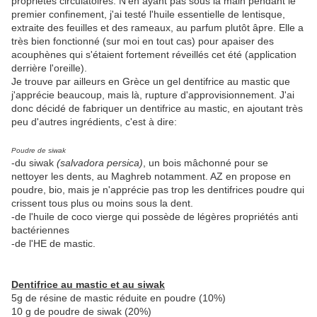
propriétés circulatoires. N'en ayant pas sous la main pendant le
premier confinement, j'ai testé l'huile essentielle de lentisque,
extraite des feuilles et des rameaux, au parfum plutôt âpre. Elle a
très bien fonctionné (sur moi en tout cas) pour apaiser des
acouphènes qui s'étaient fortement réveillés cet été (application
derrière l'oreille).
Je trouve par ailleurs en Grèce un gel dentifrice au mastic que
j'apprécie beaucoup, mais là, rupture d'approvisionnement. J'ai
donc décidé de fabriquer un dentifrice au mastic, en ajoutant très
peu d'autres ingrédients, c'est à dire:
Poudre de siwak
-du siwak
(salvadora persica)
, un bois mâchonné pour se
nettoyer les dents, au Maghreb notamment. AZ en propose en
poudre, bio, mais je n'apprécie pas trop les dentifrices poudre qui
crissent tous plus ou moins sous la dent.
-de l'huile de coco vierge qui possède de légères propriétés anti
bactériennes
-de l'HE de mastic.
Dentifrice au mastic et au siwak
5g de résine de mastic réduite en poudre (10%)
10 g de poudre de siwak (20%)