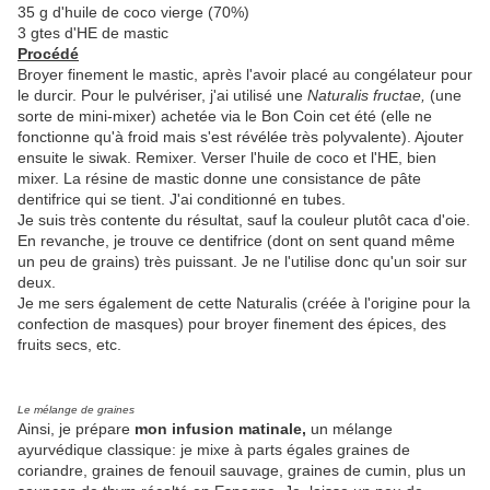
35 g d'huile de coco vierge (70%)
3 gtes d'HE de mastic
Procédé
Broyer finement le mastic, après l'avoir placé au congélateur pour
le durcir. Pour le pulvériser, j'ai utilisé une
Naturalis fructae,
(une
sorte de mini-mixer) achetée via le Bon Coin cet été (elle ne
fonctionne qu'à froid mais s'est révélée très polyvalente). Ajouter
ensuite le siwak. Remixer. Verser l'huile de coco et l'HE, bien
mixer. La résine de mastic donne une consistance de pâte
dentifrice qui se tient. J'ai conditionné en tubes.
Je suis très contente du résultat, sauf la couleur plutôt caca d'oie.
En revanche, je trouve ce dentifrice (dont on sent quand même
un peu de grains) très puissant. Je ne l'utilise donc qu'un soir sur
deux.
Je me sers également de cette Naturalis (créée à l'origine pour la
confection de masques) pour broyer finement des épices, des
fruits secs, etc.
Le mélange de graines
Ainsi, je prépare
mon infusion matinale,
un mélange
ayurvédique classique: je mixe à parts égales graines de
coriandre, graines de fenouil sauvage, graines de cumin, plus un