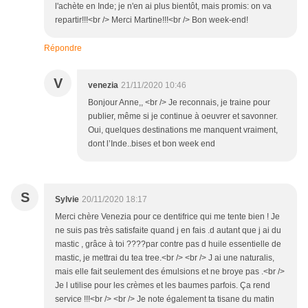
l'achète en Inde; je n'en ai plus bientôt, mais promis: on va
repartir!!!<br /> Merci Martine!!!<br /> Bon week-end!
Répondre
V
venezia
21/11/2020 10:46
Bonjour Anne,, <br /> Je reconnais, je traine pour
publier, même si je continue à oeuvrer et savonner.
Oui, quelques destinations me manquent vraiment,
dont l’Inde..bises et bon week end
S
Sylvie
20/11/2020 18:17
Merci chère Venezia pour ce dentifrice qui me tente bien ! Je
ne suis pas très satisfaite quand j en fais .d autant que j ai du
mastic , grâce à toi ????par contre pas d huile essentielle de
mastic, je mettrai du tea tree.<br /> <br /> J ai une naturalis,
mais elle fait seulement des émulsions et ne broye pas .<br />
Je l utilise pour les crèmes et les baumes parfois. Ça rend
service !!!<br /> <br /> Je note également ta tisane du matin