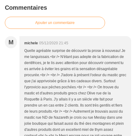
Commentaires
Ajouter un commentaire
M
michele
05/12/2020 21:45
Quelle agréable surprise de découvrir ta prose à nouveau! Je
me languissais.<br /> N'étant pas adepte de la fabrication de
dentifrices, je te lis avec attention pour découvrir comment tu
es arrivée à éviter les grains et la sensation désagréable
procurée.<br /> <br /> J'adore à présent l'odeur du mastic grec
que j'ai apprivoisée grâce à tes cadeaux divers. Surtout
l'yprovicio aux pèches pochées.<br /> <br /> On trouve du
mastic et d'autres produits grecs chez Olive rue de la
Roquette à Paris. J'y allais il y a un siècle vite fait pour
prendre un en cas entre 2 clients. Ils sont très gentils et fiers
de leurs produits.<br /> <br /> Autrement je trouvais aussi du
mastic rue ND de Nazareth je crois ou rue Meslay dans une
jolie boutique qui faisait aussi du thé des montagnes et plein
d'autres produits dont un excellent miel de thym assez
costaud.<br /> <br /> Merci encore pour ce joli voyage entre