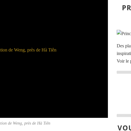
PR
Des pla
inspira
Voir le 
tion de Weng, près de Hà Tiên
VOU