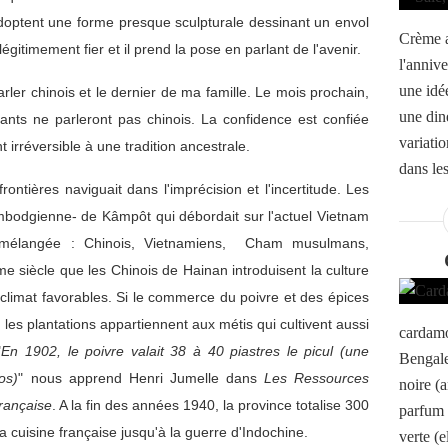
i adoptent une forme presque sculpturale dessinant un envol
Crème a
gitimement fier et il prend la pose en parlant de l'avenir.
l'annive
une idé
arler chinois et le dernier de ma famille. Le mois prochain,
une din
nts ne parleront pas chinois. La confidence est confiée
variati
réversible à une tradition ancestrale.
dans les
frontières naviguait dans l'imprécision et l'incertitude. Les
ambodgienne- de Kâmpôt qui débordait sur l'actuel Vietnam
s mélangée : Chinois, Vietnamiens, Cham musulmans,
 siècle que les Chinois de Hainan introduisent la culture
 climat favorables. Si le commerce du poivre et des épices
les plantations appartiennent aux métis qui cultivent aussi
cardamo
"
En 1902, le poivre valait 38 à 40 piastres le picul (une
Bengale
os)
" nous apprend Henri Jumelle dans
Les Ressources
noire (
Française
. A la fin des années 1940, la province totalise 300
parfum 
a cuisine française jusqu'à la guerre d'Indochine.
verte (