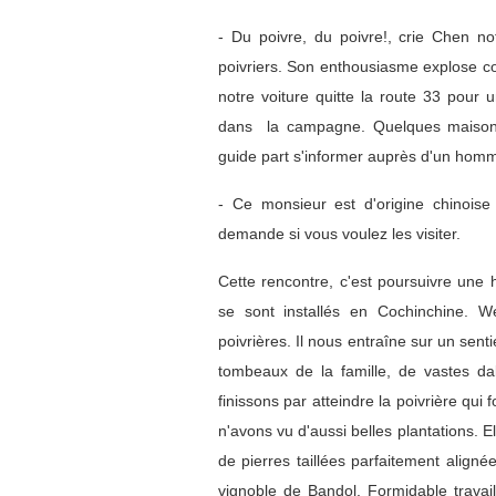
- Du poivre, du poivre!, crie Chen no
poivriers. Son enthousiasme explose com
notre voiture quitte la route 33 pour
dans la campagne. Quelques maisons s
guide part s'informer auprès d'un homme
- Ce monsieur est d'origine chinoise 
demande si vous voulez les visiter.
Cette rencontre, c'est poursuivre une
se sont installés en Cochinchine. We
poivrières. Il nous entraîne sur un sent
tombeaux de la famille, de vastes dal
finissons par atteindre la poivrière qu
n'avons vu d'aussi belles plantations. 
de pierres taillées parfaitement aligné
vignoble de Bandol. Formidable travai