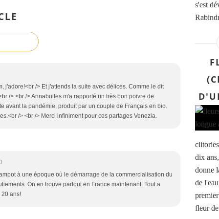
s'est d
CLE
Rabindr
F
(C
j'adore!<br /> Et j'attends la suite avec délices. Comme le dit
D'U
br /> <br /> Annabulles m'a rapporté un très bon poivre de
te avant la pandémie, produit par un couple de Français en bio.
s.<br /> <br /> Merci infiniment pour ces partages Venezia.
clitorie
dix ans,
0
donne l
ampot à une époque où le démarrage de la commercialisation du
de l'eau
butiements. On en trouve partout en France maintenant. Tout a
 20 ans!
premier 
fleur de