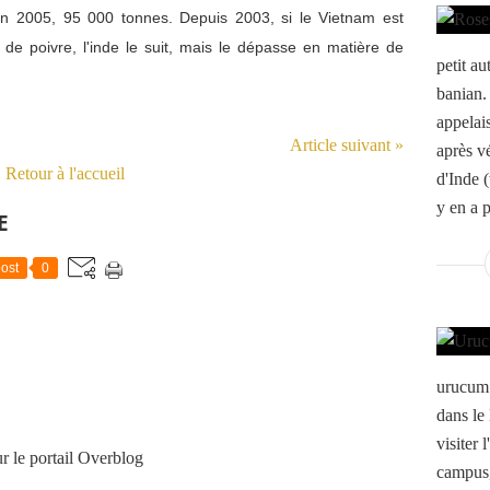
en 2005, 95 000 tonnes. Depuis 2003, si le Vietnam est
e poivre, l'inde le suit,
mais le dépasse en matière de
petit au
banian.
appelais
Article suivant »
après vé
Retour à l'accueil
d'Inde (
y en a p
E
ost
0
urucum 
dans le
visiter 
r le portail Overblog
campus,