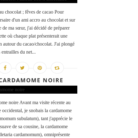
u chocolat ; fêves de cacao Pour
rsaire d'un ami accro au chocolat et sur
e de ma sœur, j'ai décidé de préparer
ette où chaque plat présenterait une
on autour du cacao/chocolat. J'ai plongé
 entrailles du net...
CARDAMOME NOIRE
me noire Avant ma visite récente au
 occidental, je snobais la cardamome
amomum subulatum), tant j'apprécie le
suave de sa cousine, la cardamome
elletaria cardamomum), omniprésente