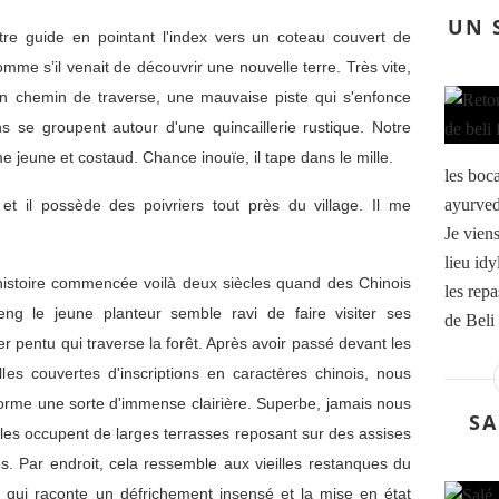
UN 
tre guide en pointant l'index vers un coteau couvert de
me s’il venait de découvrir une nouvelle terre. Très vite,
 un chemin de traverse, une mauvaise piste qui s'enfonce
e groupent autour d'une quincaillerie rustique. Notre
 jeune et costaud. Chance inouïe, il tape dans le mille.
les boc
ayurved
et il possède des poivriers tout près du village. Il me
Je vien
lieu id
 histoire commencée voilà deux siècles quand des Chinois
les repa
ng le jeune planteur semble ravi de faire visiter ses
de Beli 
ier pentu qui traverse la forêt. Après avoir passé devant les
les couvertes d'inscriptions en caractères chinois, nous
i forme une sorte d'immense clairière. Superbe, jamais nous
SA
Elles occupent de larges terrasses reposant sur des assises
es. Par endroit, cela ressemble aux vieilles restanques du
l qui raconte un défrichement insensé et la mise en état