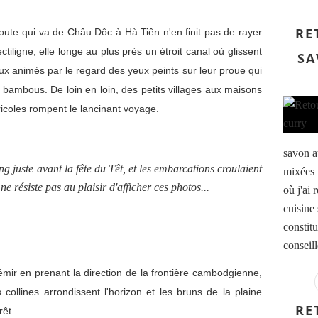
RE
 route qui va de Châu Dôc à Hà Tiên n'en finit pas de rayer
iligne, elle longe au plus près un étroit canal où glissent
SA
x animés par le regard des yeux peints sur leur proue qui
 bambous. De loin en loin, des petits villages aux maisons
icoles rompent le lancinant voyage.
savon au
 juste avant la fête du Têt, et les embarcations croulaient
mixées 
ne résiste pas au plaisir d'afficher ces photos...
où j'ai
cuisine 
constitu
conseil
mir en prenant la direction de la frontière cambodgienne,
collines arrondissent l'horizon et les bruns de la plaine
RE
rêt.