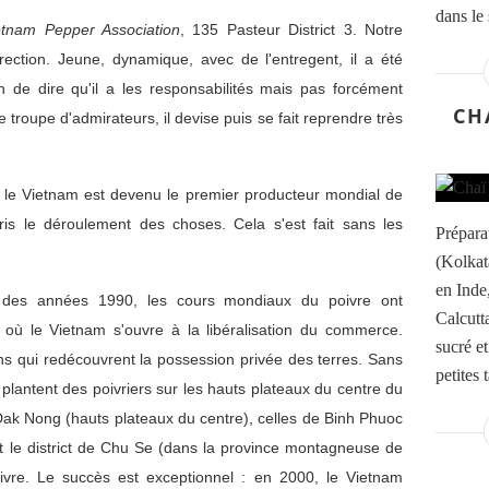
dans le 
etnam Pepper Association
, 135 Pasteur District 3. Notre
rection. Jeune, dynamique, avec de l'entregent, il a été
n de dire qu'il a les responsabilités mais pas forcément
CH
troupe d'admirateurs, il devise puis se fait reprendre très
il, le Vietnam est devenu le premier producteur mondial de
ris le déroulement des choses. Cela s'est fait sans les
Prépara
(Kolkat
en Inde,
t des années 1990, les cours mondiaux du poivre ont
Calcutta
ù le Vietnam s'ouvre à la libéralisation du commerce.
sucré e
ns qui redécouvrent la possession privée des terres. Sans
petites t
s plantent des poivriers sur les hauts plateaux du centre du
ak Nong (hauts plateaux du centre), celles de Binh Phuoc
t le district de Chu Se (dans la province montagneuse de
oivre. Le succès est exceptionnel : en 2000, le Vietnam