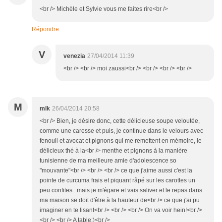
<br /> Michèle et Sylvie vous me faites rire<br />
Répondre
V
venezia
27/04/2014 11:39
<br /> <br /> moi zaussi<br /> <br /> <br /> <br />
M
mlk
26/04/2014 20:58
<br /> Bien, je désire donc, cette délicieuse soupe veloutée,
comme une caresse et puis, je continue dans le velours avec
fenouil et avocat et pignons qui me remettent en mémoire, le
délicieux thé à la<br /> menthe et pignons à la manière
tunisienne de ma meilleure amie d'adolescence so
"mouvante"<br /> <br /> <br /> ce que j'aime aussi c'est la
pointe de curcuma frais et piquant râpé sur les carottes un
peu confites...mais je m'égare et vais saliver et le repas dans
ma maison se doit d'être à la hauteur de<br /> ce que j'ai pu
imaginer en te lisant<br /> <br /> <br /> On va voir hein!<br />
<br /> <br /> A table;)<br />