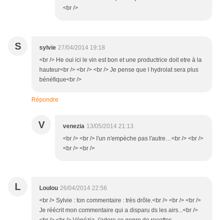
<br />
S
sylvie
27/04/2014 19:18
<br /> He oui ici le vin est bon et une productrice doit etre à la
hauteur<br /> <br /> <br /> Je pense que l hydrolat sera plus
bénéfique<br />
Répondre
V
venezia
13/05/2014 21:13
<br /> <br /> l'un n'empèche pas l'autre…<br /> <br />
<br /> <br />
L
Loulou
26/04/2014 22:56
<br /> Sylvie : ton commentaire : très drôle.<br /> <br /> <br />
Je réécrit mon commentaire qui a disparu ds les airs...<br />