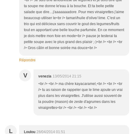
<br /> Je suis une amoureuse de légumes et je dois dire que
ta soupe me donne le'eau à la bouche. Et ta belle petite
salade que dire....j'aaaaaaadore. Pour mes vinaigrettes j'aime
beaucoup utiliser le<br /> tamari/huile d'olive/ lime. C'est un
trio qui est délicieux sans couvrir le gout des legumes/fruits
tout en apportant une belle touche parfumée. En ce mmoment
je dois mettre mon foie en mode<br /> pause je testerai ta
petite soupe avec le plus grand des plaisir ;-)<br /> <br /> <br
/> Gros câlin et bonne soirée ma douce<br />
Répondre
V
venezia
13/05/2014 21:15
<br /> <br /> ma chère kayacaramel,<br /> <br /> <br
/> tu as raison de rappeler que le lime ajoute un vrai
plus dans les vinaigrettes. J'utilise aussi souvent de
la poudre (mason) de zeste d'agrumes dans les
vinaigrettes<br /> <br /> <br /> <br />
L
Loulou
28/04/2014 01:51