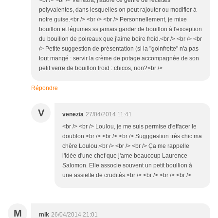
<br /> <br /> Vénézia, j'adore ce genre de recettes
polyvalentes, dans lesquelles on peut rajouter ou modifier à
notre guise.<br /> <br /> <br /> Personnellement, je mixe
bouillon et légumes ss jamais garder de bouillon à l'exception
du bouillon de poireaux que j'aime boire froid.<br /> <br /> <br
/> Petite suggestion de présentation (si la "goinfrette" n'a pas
tout mangé : servir la crème de potage accompagnée de son
petit verre de bouillon froid : chicos, non?<br />
Répondre
V
venezia
27/04/2014 11:41
<br /> <br /> Loulou, je me suis permise d'effacer le
doublon.<br /> <br /> <br /> Sugggestion très chic ma
chère Loulou.<br /> <br /> <br /> Ça me rappelle
l'idée d'une chef que j'ame beaucoup Laurence
Salomon. Elle associe souvent un petit boullion à
une assiette de crudités.<br /> <br /> <br /> <br />
M
mlk
26/04/2014 21:01