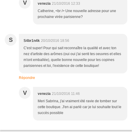
V
venezia
21/10/2016 12:33
Catherine, <br /> Une nouvelle adresse pour une
prochaine virée parisienne?
S
S4br1n4k
20/10/2016 18:56
C'est super! Pour qui sait reconnaître la qualité et avec ton
nez d'artiste des arômes (oui oui j'ai senti tes oeuvres et elles
m'ont emballée), quelle bonne nouvelle pour les copines
parisiennes et toi, l'existence de cette boutique!
Répondre
V
venezia
21/10/2016 11:46
Meri Sabrina, j'ai vraiment été ravie de tomber sur
cette boutique. J'en ai parlé car je lui souhaite tout le
succès possible