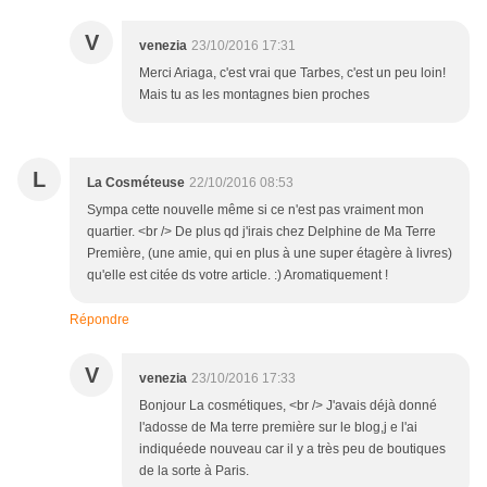
V
venezia
23/10/2016 17:31
Merci Ariaga, c'est vrai que Tarbes, c'est un peu loin!
Mais tu as les montagnes bien proches
L
La Cosméteuse
22/10/2016 08:53
Sympa cette nouvelle même si ce n'est pas vraiment mon
quartier. <br /> De plus qd j'irais chez Delphine de Ma Terre
Première, (une amie, qui en plus à une super étagère à livres)
qu'elle est citée ds votre article. :) Aromatiquement !
Répondre
V
venezia
23/10/2016 17:33
Bonjour La cosmétiques, <br /> J'avais déjà donné
l'adosse de Ma terre première sur le blog,j e l'ai
indiquéede nouveau car il y a très peu de boutiques
de la sorte à Paris.