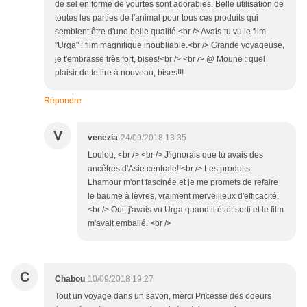
de sel en forme de yourtes sont adorables. Belle utilisation de
toutes les parties de l'animal pour tous ces produits qui
semblent être d'une belle qualité.<br /> Avais-tu vu le film
"Urga" : film magnifique inoubliable.<br /> Grande voyageuse,
je t'embrasse très fort, bises!<br /> <br /> @ Moune : quel
plaisir de te lire à nouveau, bises!!!
Répondre
V
venezia
24/09/2018 13:35
Loulou, <br /> <br /> J'ignorais que tu avais des
ancêtres d'Asie centrale!!<br /> Les produits
Lhamour m'ont fascinée et je me promets de refaire
le baume à lèvres, vraiment merveilleux d'efficacité.
<br /> Oui, j'avais vu Urga quand il était sorti et le film
m'avait emballé. <br />
C
Chabou
10/09/2018 19:27
Tout un voyage dans un savon, merci Pricesse des odeurs