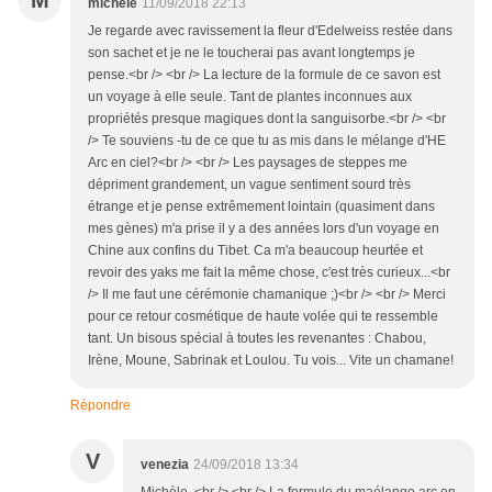
michele
11/09/2018 22:13
Je regarde avec ravissement la fleur d'Edelweiss restée dans
son sachet et je ne le toucherai pas avant longtemps je
pense.<br /> <br /> La lecture de la formule de ce savon est
un voyage à elle seule. Tant de plantes inconnues aux
propriétés presque magiques dont la sanguisorbe.<br /> <br
/> Te souviens -tu de ce que tu as mis dans le mélange d'HE
Arc en ciel?<br /> <br /> Les paysages de steppes me
dépriment grandement, un vague sentiment sourd très
étrange et je pense extrêmement lointain (quasiment dans
mes gènes) m'a prise il y a des années lors d'un voyage en
Chine aux confins du Tibet. Ca m'a beaucoup heurtée et
revoir des yaks me fait la même chose, c'est très curieux...<br
/> Il me faut une cérémonie chamanique ;)<br /> <br /> Merci
pour ce retour cosmétique de haute volée qui te ressemble
tant. Un bisous spécial à toutes les revenantes : Chabou,
Irène, Moune, Sabrinak et Loulou. Tu vois... Vite un chamane!
Répondre
V
venezia
24/09/2018 13:34
Michèle, <br /> <br /> La formule du maélange arc en