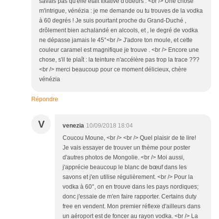
savais pas qu'elle était fixative d'odeurs . <br /> Une chose
m'intrigue, vénézia : je me demande ou tu trouves de la vodka
à 60 degrés ! Je suis pourtant proche du Grand-Duché ,
drôlement bien achalandé en alcools, et , le degré de vodka
ne dépasse jamais le 45°<br /> J'adore ton moule, et cette
couleur caramel est magnifique je trouve . <br /> Encore une
chose, s'il te plaît : la teinture n'accélère pas trop la trace ???
<br /> merci beaucoup pour ce moment délicieux, chère
vénézia
Répondre
V
venezia
10/09/2018 18:04
Coucou Moune, <br /> <br /> Quel plaisir de te lire!
Je vais essayer de trouver un thème pour poster
d'autres photos de Mongolie. <br /> Moi aussi,
j'apprécie beaucoup le blanc de bœuf dans les
savons et j'en utilise régulièrement. <br /> Pour la
vodka à 60°, on en trouve dans les pays nordiques;
donc j'essaie de m'en faire rapporter. Certains duty
free en vendent. Mon premier réflexe d'ailleurs dans
un aéroport est de foncer au rayon vodka. <br /> La