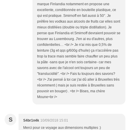
marque Finlandia notamment en propose une
excellente, conditionnée en bouteille plastique, ce
qui est pratique. Smirnoff en fait aussi à 50°. Je
préfère les vodkas aux alcools de fruits car elles sont
mieux distillées (double ou triple distillation). Je
pense que Finlandia et Smirnoff devraient pouvoir se
trouver au Luxembourg. J'en ai eu d'autres, plus
confidentielles… <br /> Je n'ai mis que 0,5% de
teinture (3g et qqs g/600g d'huile) ça n'accélère pas
trop la trace mais semble faire chauffer un peu plus
la pâte -sans que je n'en sois certaine- car mes
savons avec de l'alcool ont toujours un peu de
"translucidité". <br /> Fais tu toujours des savons?
<br /> J'ai pensé à toi car j'ai dû aller à Bruxelles très
récemment ( mais je suis restée à Bruxelles sans
pouvoir en bouger) . <br /> Bises, ma chère
Moune<br />
S
S4br1n4k
10/09/2018 15:01
Merci pour ce voyage aux dimensions multiples :)