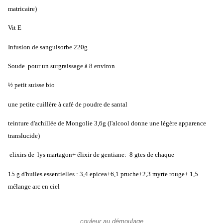
matricaire)
Vit E
Infusion de sanguisorbe 220g
Soude pour un surgraissage à 8 environ
½ petit suisse bio
une petite cuillère à café de poudre de santal
teinture d'achillée de Mongolie 3,6g (l'alcool donne une légère apparence
translucide)
elixirs de lys martagon+ élixir de gentiane: 8 gtes de chaque
15 g d'huiles essentielles : 3,4 epicea+6,1 pruche+2,3 myrte rouge+ 1,5
mélange arc en ciel
couleur au démoulage