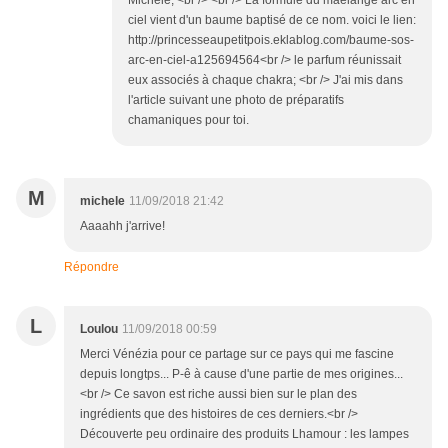
ciel vient d'un baume baptisé de ce nom. voici le lien:
http://princesseaupetitpois.eklablog.com/baume-sos-
arc-en-ciel-a125694564<br /> le parfum réunissait
eux associés à chaque chakra; <br /> J'ai mis dans
l'article suivant une photo de préparatifs
chamaniques pour toi.
M
michele
11/09/2018 21:42
Aaaahh j'arrive!
Répondre
L
Loulou
11/09/2018 00:59
Merci Vénézia pour ce partage sur ce pays qui me fascine
depuis longtps... P-ê à cause d'une partie de mes origines...
<br /> Ce savon est riche aussi bien sur le plan des
ingrédients que des histoires de ces derniers.<br />
Découverte peu ordinaire des produits Lhamour : les lampes