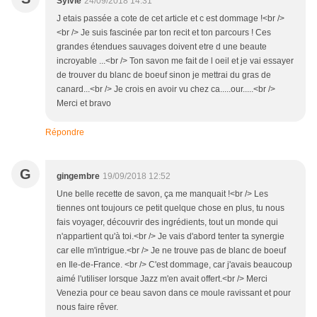
Sylvie
24/09/2018 14:31
J etais passée a cote de cet article et c est dommage !<br />
<br /> Je suis fascinée par ton recit et ton parcours ! Ces
grandes étendues sauvages doivent etre d une beaute
incroyable ...<br /> Ton savon me fait de l oeil et je vai essayer
de trouver du blanc de boeuf sinon je mettrai du gras de
canard...<br /> Je crois en avoir vu chez ca.....our.....<br />
Merci et bravo
Répondre
G
gingembre
19/09/2018 12:52
Une belle recette de savon, ça me manquait !<br /> Les
tiennes ont toujours ce petit quelque chose en plus, tu nous
fais voyager, découvrir des ingrédients, tout un monde qui
n'appartient qu'à toi.<br /> Je vais d'abord tenter ta synergie
car elle m'intrigue.<br /> Je ne trouve pas de blanc de boeuf
en Ile-de-France. <br /> C'est dommage, car j'avais beaucoup
aimé l'utiliser lorsque Jazz m'en avait offert.<br /> Merci
Venezia pour ce beau savon dans ce moule ravissant et pour
nous faire rêver.