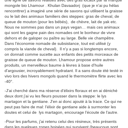
mongole bio Lhamour . Khulan Davaadorj (que je n'ai pu hélas
renconttrer) a imaginé une série de savons qui utilisent la graisse
ou le lait des animaux familiers des steppes: gras de cheval, de
queue de mouton (pour les bébés), de chèvre, lait de yak etc.
Nous ne sommes pas dans un pays vegan… mais ces animaux
qui sont les gagne pain des nomades ont le bonheur de vivre
dehors et de galoper ou paître au large. Belle vie champêtre.
Dans l'économie nomade de subsistance, tout est utilisé (y
compris la viande de cheval). Il n'y a pas si longtemps encore,
on donnait comme sucette aux enfants des petits morceaux de
graisse de queue de mouton. Lhamour propose entre autres
produits, un merveilleux baume à lèvres à base d'huile
d'argousier, incroyablement hydratant. Il a sans doute été testé in
vivo lors des hivers mongols quand le thermomètre flirte avec les
-40°.
-J'ai cherché dans ma réserve d'élixirs floraux et en ai déniché
deux dont j'ai vu les fleurs pousser dans la steppe: le lys
martagon et la gentiane. J'en ai donc ajouté à la trace. Ce qui ne
peut pas faire de mal: l'élixir de gentiane aide à surmonter les
doutes et celui de lys martagon, encourage l'écoute de l'autre.
-Pour les parfums, j'ai retenu celui des résineux, très présents
dans les quelques zones boisées qui survivent (beaucoup sont