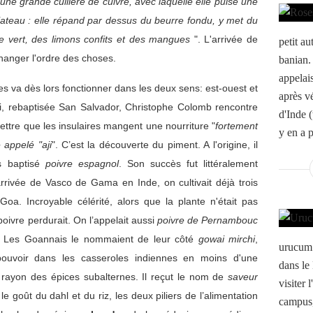
une grande cuillère de cuivre, avec laquelle elle puise une
plateau : elle répand par dessus du beurre fondu, y met du
e vert, des limons confits et des mangues
". L'arrivée de
petit au
changer l'ordre des choses.
banian.
appelais
es va dès lors fonctionner dans les deux sens: est-ouest et
après vé
, rebaptisée San Salvador, Christophe Colomb rencontre
d'Inde (
lettre que les insulaires mangent une nourriture "
fortement
y en a p
appelé "aji
". C’est la découverte du piment. A l'origine, il
rs baptisé
poivre espagnol
. Son succès fut littéralement
arrivée de Vasco de Gama en Inde, on cultivait déjà trois
oa. Incroyable célérité, alors que la plante n'était pas
poivre perdurait. On l’appelait aussi
poivre de Pernambouc
se. Les Goannais le nommaient de leur côté
gowai mirchi
,
urucum 
pouvoir dans les casseroles indiennes en moins d'une
dans le
u rayon des épices subalternes. Il reçut le nom de
saveur
visiter 
 le goût du dahl et du riz, les deux piliers de l’alimentation
campus,