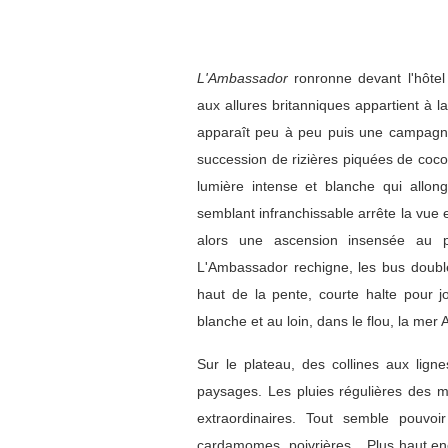
L'Ambassador
ronronne devant l'hôtel
aux allures britanniques appartient à 
apparaît peu à peu puis une campagne
succession de rizières piquées de coco
lumière intense et blanche qui allon
semblant infranchissable arrête la vue
alors une ascension insensée au p
L'Ambassador rechigne, les bus double
haut de la pente, courte halte pour j
blanche et au loin, dans le flou, la mer 
Sur le plateau, des collines aux lig
paysages. Les pluies régulières des 
extraordinaires. Tout semble pouvoi
cardamomes, poivrières... Plus haut enc