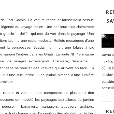
RE
 de Fort Cochin. La voiture ronde et faussement cossue
SA
la légende du voyage indien. Une banlieue plus clairsemée
 gracile et déliée qui met du vert dans le paysage. Une
tiers jalonne une route modeste. Reflets mosaïques d'une
gent la perspective. Soudain, un mur: une falaise à pic
 et marque l'entrée dans les Ghats. La route NH 49 entame
savon au
rix de virages extravagants. Première, deuxième …
mixées 
nt sans se soucier des voitures qui arrivent en face. En
où j'ai
cuisine 
ouir d'une vue infinie : une plaine nimbée d'une lumière
constitu
Arabique.
conseil
nes rondes et voluptueuses composent les plus doux des
moussons ont modelé les paysages aux allures de jardins
r pousser : bananiers, manguiers, papayers, arakiers,
RE
ore, tout change avec l'apparition des plantations de thé.