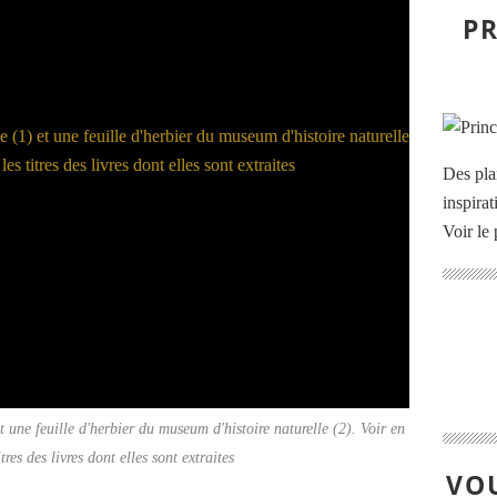
PR
Des pla
inspira
Voir le 
 une feuille d'herbier du museum d'histoire naturelle (2). Voir en
itres des livres dont elles sont extraites
VOU