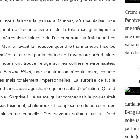
Crème a
l'annive
, nous faisons la pause à Munnar, où une église, une
une idé
gnent de l'œcuménisme et de la tolérance génétique du
une din
mètres tisse l'alacrité de l'air et surtout sa fraîcheur. Les
variati
s à Munnar avant la mousson quand le thermomètre frise les
dans les
s vallées et cernée par la chaîne de Travancore prend alors
hôtels ont trouvé refuge sur les collines environnantes.
a Bhavan Hôtel
, une construction récente avec, comme
s mais totalement impersonnelles. La surprise ce fut le
de blanc aussi aguichante qu'une salle d'opération. Quand
va. Surprise ! La sauce qui accompagnait le poulet était
cardamo
ces fusionnel, chaleureux et complexe se détachaient des
Bengale
ir et de cannelle. Des saveurs solistes sur un fond
noire (
parfum 
?
verte (