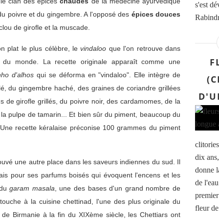
t le clan des épices
chaudes
de la médecine ayurvédique
s'est d
, du poivre et du gingembre. A l'opposé des
épices douces
Rabindr
clou de girofle et la muscade.
 plat le plus célèbre, le
vindaloo
que l'on retrouve dans
F
ns du monde. La recette originale apparaît comme une
nho d'alhos
qui se déforma en "vindaloo". Elle intègre de
(C
pilé, du gingembre haché, des graines de coriandre grillées
D'U
ous de girofle grillés, du poivre noir, des cardamomes, de la
 la pulpe de tamarin... Et bien sûr du piment, beaucoup du
. Une recette kéralaise préconise 100 grammes du piment
clitorie
dix ans,
rouvé une autre place dans les saveurs indiennes du sud. Il
donne l
ais pour ses parfums boisés qui évoquent l'encens et les
de l'eau
e du
garam masala
, une des bases d'un grand nombre de
premier 
touche à la cuisine chettinad, l'une des plus originale du
fleur de
de Birmanie à la fin du XIXème siècle, les Chettiars ont