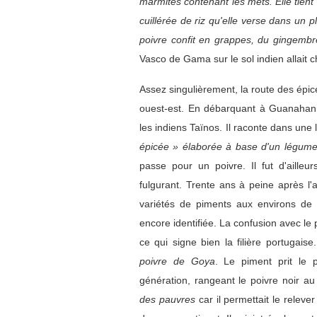
marmites contenant les mets. Elle tient 
cuillérée de riz qu'elle verse dans un 
poivre confit en grappes, du gingembr
Vasco de Gama sur le sol indien allait 
Assez singulièrement, la route des épic
ouest-est. En débarquant à Guanahani
les indiens Taïnos. Il raconte dans une 
épicée » élaborée à base d'un légume 
passe pour un poivre. Il fut d'ailleu
fulgurant. Trente ans à peine après l'
variétés de piments aux environs de G
encore identifiée. La confusion avec le 
ce qui signe bien la filière portugai
poivre de Goya
. Le piment prit le 
génération, rangeant le poivre noir a
des pauvres
car il permettait le relever