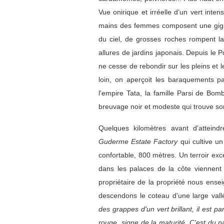
Vue onirique et irréelle d’un vert int
mains des femmes composent une giga
du ciel, de grosses roches rompent la
allures de jardins japonais. Depuis le 
ne cesse de rebondir sur les pleins et l
loin, on aperçoit les baraquements pa
l'empire Tata, la famille Parsi de Bo
breuvage noir et modeste qui trouve son 
Quelques kilomètres avant d'atteind
Guderme Estate Factory
qui cultive un
confortable, 800 mètres. Un terroir exce
dans les palaces de la côte viennent 
propriétaire de la propriété nous ense
descendons le coteau d'une large vallé
des grappes d'un vert brillant, il est p
rouge, signe de la maturité. C'est du 