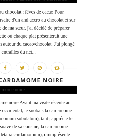
u chocolat ; fêves de cacao Pour
rsaire d'un ami accro au chocolat et sur
e de ma sœur, j'ai décidé de préparer
ette où chaque plat présenterait une
on autour du cacao/chocolat. J'ai plongé
 entrailles du net...
CARDAMOME NOIRE
me noire Avant ma visite récente au
 occidental, je snobais la cardamome
amomum subulatum), tant j'apprécie le
suave de sa cousine, la cardamome
elletaria cardamomum), omniprésente