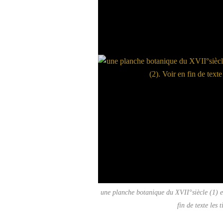
une planche botanique du XVII°siècle (1) et
fin de texte les t