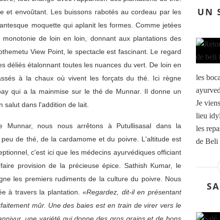
UN 
ense et envoûtant. Les buissons rabotés au cordeau par les
ntesque moquette qui aplanit les formes. Comme jetées
 monotonie de loin en loin, donnant aux plantations des
Pothemetu View Point, le spectacle est fascinant. Le regard
es déliés étalonnant toutes les nuances du vert. De loin en
les boc
ssés à la chaux où vivent les forçats du thé. Ici règne
ayurved
mbay qui a la mainmise sur le thé de Munnar. Il donne un
Je vien
salut dans l'addition de lait.
lieu id
re Munnar, nous nous arrêtons à Putullisasal dans la
les repa
 peu de thé, de la cardamome et du poivre. L'altitude est
de Beli 
ptionnel, c'est ici que les médecins ayurvédiques officiant
faire provision de la précieuse épice. Sathish Kumar, le
igne les premiers rudiments de la culture du poivre. Nous
SA
e à travers la plantation. «
Regardez, dit-il en présentant
arfaitement mûr. Une des baies est en train de virer vers le
panniyur, une variété qui donne des gros grains et de bons