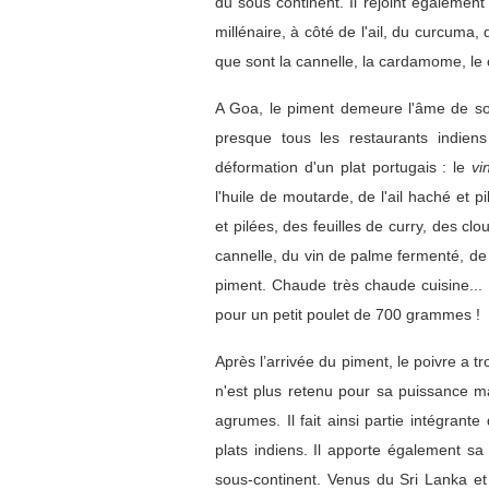
du sous continent. Il rejoint égalemen
millénaire, à côté de l'ail, du curcuma
que sont la cannelle, la cardamome, le 
A Goa, le piment demeure l'âme de son
presque tous les restaurants indie
déformation d'un plat portugais : le
vi
l'huile de moutarde, de l'ail haché et 
et pilées, des feuilles de curry, des cl
cannelle, du vin de palme fermenté, de
piment. Chaude très chaude cuisine..
pour un petit poulet de 700 grammes !
Après l’arrivée du piment, le poivre a t
n'est plus retenu pour sa puissance m
agrumes. Il fait ainsi partie intégrant
plats indiens. Il apporte également sa 
sous-continent. Venus du Sri Lanka et 