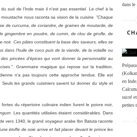
dans le 
 du sud de l'Inde mais il n'est pas essentiel. Le chef à la
 moustache nous raconta sa vision de la cuisine.
"Chaque
ase de curcuma, de coriandre, de graines de moutarde, de
CH
de gingembre en poudre, de cumin, de clou de girofle, de
e noir. Ces pâtes constituent la base des saveurs, elles se
 dans l'huile de coco puis de la viande, de la volaille ou
e des pincées d'épices qui vont donner la personnalité au
Prépara
cises
.". Grammaire magique qui repose sur la tradition,
(Kolkat
indienne n'a pas toujours cette approche tendue. Elle est
en Inde,
Seuls les grands cuisiniers savent lui donner du style et
Calcutta
sucré e
ortes du répertoire culinaire indien furent le poivre noir,
petites t
longum
. Les quantités utilisées étaient considérables. Dans
de vers 1340, le grand voyageur arabe Ibn Batuta raconte
ne étoffe de soie arrive et fait placer devant le prince les