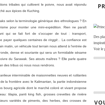
PR
ions tribales qui cultivent le poivre, nous avait répondu
hé aux épices de Kuching.
ayaks selon la terminologie générique des ethnologues ? En
risme pour monter une mini-expédition. Rien ne paraît
t qui se fait fort de s'occuper de tout : transport,
Des pla
t de payer quelques centaines de
ringgit
... La confiance est
inspira
 matin, un véhicule tout terrain nous attend à l'entrée de
Voir le 
e ronde, dense et souriante qui sera un formidable sésame
ivre du Sarawak. Ses atouts maîtres ? Elle parle quatre
Iban des tribus où nous nous rendrons.
 banlieue interminable de maisonnettes neuves et rutilantes
e de la frontière avec le Kalimantan, la partie indonésienne
s bourg agricole dont le marché coloré et vivant propose
eau: tilapia, panti
king fish, grosses crevettes de rivière
sieurs variétés de piments, des herbes, des crosses de
VOU