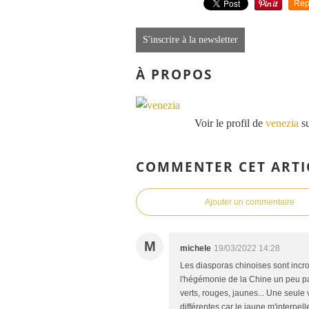
Rep
S'inscrire à la newsletter
À PROPOS
Voir le profil de
venezia
su
COMMENTER CET ARTI
Ajouter un commentaire
M
michele
19/03/2022 14:28
Les diasporas chinoises sont incroy
l'hégémonie de la Chine un peu pa
verts, rouges, jaunes... Une seule
différentes car le jaune m'interpell