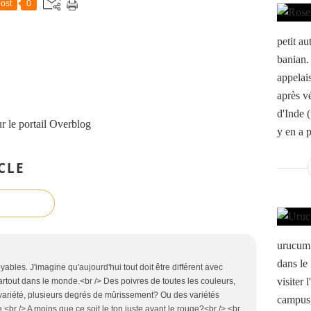
ost
0
petit au
banian.
appelais
après vé
d'Inde (
r le portail Overblog
y en a p
CLE
urucum 
dans le
ables. J'imagine qu'aujourd'hui tout doit être différent avec
visiter 
rtout dans le monde.<br /> Des poivres de toutes les couleurs,
 variété, plusieurs degrés de mûrissement? Ou des variétés
campus,
e.<br /> A moins que ce soit le ton juste avant le rouge?<br /> <br