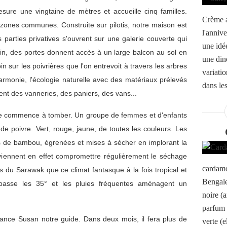
sure une vingtaine de mètres et accueille cinq familles.
Crème a
s zones communes. Construite sur pilotis, notre maison est
l'annive
 parties privatives s'ouvrent sur une galerie couverte qui
une idé
loin, des portes donnent accès à un large balcon au sol en
une din
oin sur les poivrières que l'on entrevoit à travers les arbres
variati
'harmonie, l'écologie naturelle avec des matériaux prélevés
dans les
nt des vanneries, des paniers, des vans...
ière commence à tomber. Un groupe de femmes et d'enfants
e poivre. Vert, rouge, jaune, de toutes les couleurs. Les
es de bambou, égrenées et mises à sécher en implorant la
viennent en effet compromettre régulièrement le séchage
cardamo
 du Sarawak que ce climat fantasque à la fois tropical et
Bengale
dépasse les 35° et les pluies fréquentes aménagent un
noire (
parfum 
lance Susan notre guide. Dans deux mois, il fera plus de
verte (