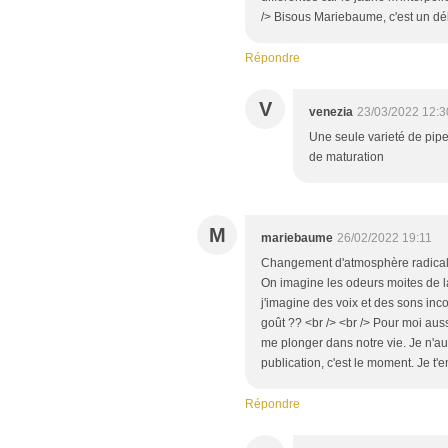
/> Bisous Mariebaume, c'est un déli
Répondre
V
venezia
23/03/2022 12:3
Une seule varieté de piper
de maturation
M
mariebaume
26/02/2022 19:11
Changement d'atmosphère radical. 
On imagine les odeurs moites de la
j'imagine des voix et des sons inc
goût ?? <br /> <br /> Pour moi aus
me plonger dans notre vie. Je n'aur
publication, c'est le moment. Je 
Répondre