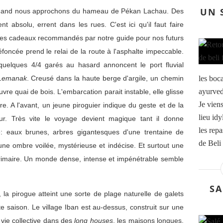
UN 
 quand nous approchons du hameau de Pékan Lachau. Des
bsolu, errent dans les rues. C'est ici qu'il faut faire
 les cadeaux recommandés par notre guide pour nos futurs
éfoncée prend le relai de la route à l'asphalte impeccable.
 quelques 4/4 garés au hasard annoncent le port fluvial
Lemanak
. Creusé dans la haute berge d'argile, un chemin
les boc
ayurved
re quai de bois. L'embarcation parait instable, elle glisse
Je vien
. A l'avant, un jeune piroguier indique du geste et de la
lieu id
ur. Très vite le voyage devient magique tant il donne
les repa
e: eaux brunes, arbres gigantesques d'une trentaine de
de Beli 
 une ombre voilée, mystérieuse et indécise. Et surtout une
primaire. Un monde dense, intense et impénétrable semble
SA
 la pirogue atteint une sorte de plage naturelle de galets
 saison. Le village Iban est au-dessus, construit sur une
 vie collective dans des
long houses
, les maisons longues.