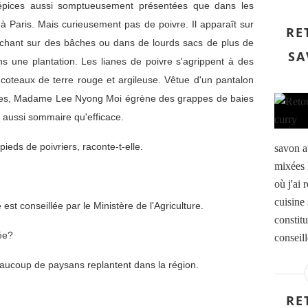
pices aussi somptueusement présentées que dans les
 à Paris. Mais curieusement pas de poivre.
Il apparaît sur
RE
séchant sur des bâches ou dans de lourds sacs de plus de
SA
s une plantation. Les lianes de poivre s'agrippent à des
coteaux de terre rouge et argileuse. Vêtue d'un pantalon
ttes, Madame Lee Nyong Moi égrène des grappes de baies
 aussi sommaire qu'efficace.
eds de poivriers, raconte-t-elle.
savon au
mixées 
où j'ai
cuisine 
e est conseillée par le Ministère de l'Agriculture.
constitu
ée?
conseil
eaucoup de paysans replantent dans la région.
RE