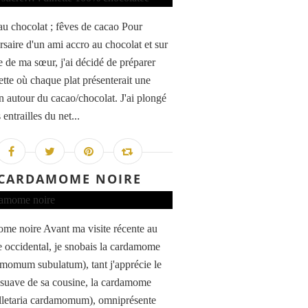
u chocolat ; fêves de cacao Pour
rsaire d'un ami accro au chocolat et sur
e de ma sœur, j'ai décidé de préparer
ette où chaque plat présenterait une
on autour du cacao/chocolat. J'ai plongé
 entrailles du net...
CARDAMOME NOIRE
me noire Avant ma visite récente au
 occidental, je snobais la cardamome
amomum subulatum), tant j'apprécie le
suave de sa cousine, la cardamome
elletaria cardamomum), omniprésente