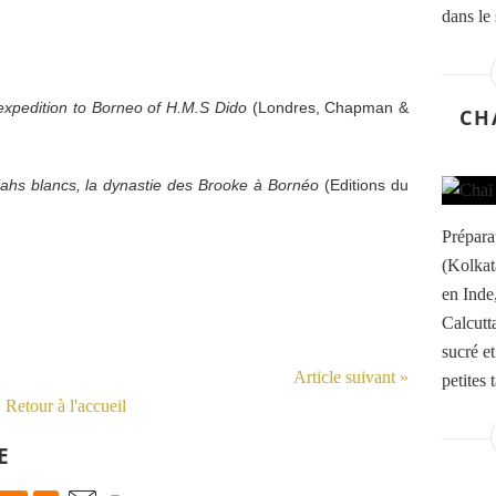
dans le 
expedition to Borneo of H.M.S Dido
(Londres, Chapman &
CH
jahs blancs, la dynastie des Brooke à Bornéo
(Editions du
Prépara
(Kolkat
en Inde,
Calcutta
sucré e
Article suivant »
petites t
Retour à l'accueil
E