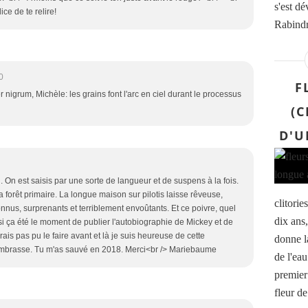
s'est d
ce de te relire!
Rabindr
0
F
 nigrum, Michèle: les grains font l'arc en ciel durant le processus
(C
D'U
On est saisis par une sorte de langueur et de suspens à la fois.
 forêt primaire. La longue maison sur pilotis laisse rêveuse,
clitorie
onnus, surprenants et terriblement envoûtants. Et ce poivre, quel
dix ans,
si ça été le moment de publier l'autobiographie de Mickey et de
ais pas pu le faire avant et là je suis heureuse de cette
donne l
t'embrasse. Tu m'as sauvé en 2018. Merci<br /> Mariebaume
de l'eau
premier 
fleur de