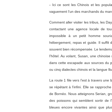
-
Ici ce sont les Chinois et les populat
vaguement l’un des marchands du marc
Comment aller visiter les tribus, les D
contactant une agence locale de tou
impossible à un petit homme sourian
hébergement, repas et guide. Il suffi
souvent bien récompensée. Le lendemain
l'hôtel. Au volant, Susan, une chinois
dans cette escapade aux sources du po
ou cinq dialectes chinois et la langue 
La route 1 file vers l'est à travers une
se répétant à l'infini. Elle se rapproch
de Bornéo. Nous atteignons Serian, gro
des poissons qui semblent sortir de l'
bleues encore vivantes
ainsi que plu