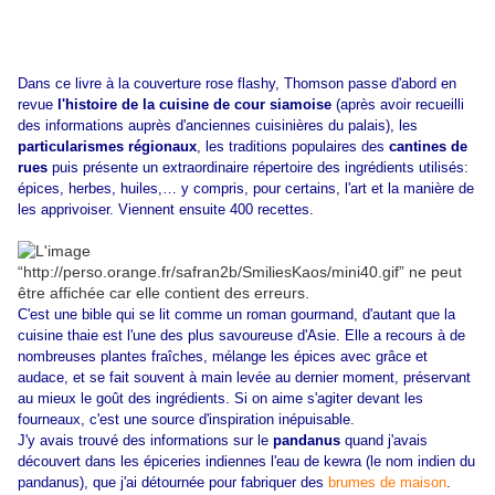
Dans ce livre à la couverture rose flashy, Thomson passe d'abord en
revue
l'histoire de la cuisine de cour siamoise
(après avoir recueilli
des informations auprès d'anciennes cuisinières du palais), les
particularismes régionaux
, les traditions populaires des
cantines de
rues
puis présente un extraordinaire répertoire des ingrédients utilisés:
épices, herbes, huiles,… y compris, pour certains, l'art et la manière de
les apprivoiser. Viennent ensuite 400 recettes.
C'est une bible qui se lit comme un roman gourmand, d'autant que la
cuisine thaie est l'une des plus savoureuse d'Asie. Elle a recours à de
nombreuses plantes fraîches, mélange les épices avec grâce et
audace, et se fait souvent à main levée au dernier moment, préservant
au mieux le goût des ingrédients. Si on aime s'agiter devant les
fourneaux, c'est une source d'inspiration inépuisable.
J'y avais trouvé des informations sur le
pandanus
quand j'avais
découvert dans les épiceries indiennes l'eau de kewra (le nom indien du
pandanus), que j'ai détournée pour fabriquer des
brumes de maison
.