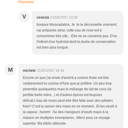
Répondre
V
venezia
21/06/2007 14:36
bonjour Abracadabra, Je te le déconseille vraiment,
car préparée ainsi, cette eau de rose est à
consommer très vite…Elle ne se conserve pas. D'ou
l'intéret d'un hydrolat dont la durée de conservation
est bien plus longue.
M
michele
31/05/2007 18:46
Encore un que j'ai envie d'avoir!La cuisine thaïe est très
certainement la cuisine d'Asie que je préfère. Un peu trop
pimentée quelquefois mais le mélange de lait de coco (la
perfide belle-mère...) et d'autres épices est toujours
délicat.L'eau de roses peut-elle être faite avec des pétales
frais? C'est la saison des roses en ce moment...Et les oeufs à
la vapeur...humm! J'ai des mangeurs d'oeufs mayo à la
maison en multiples exemplaires...Merci pour ce voyage
superbe. Ma biblio déborde.