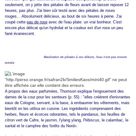
seulement, on y jette des pétales de fleurs avant de laisser reposer 12
heures, pas plus. J'ai bien sûr testé avec des pétales de roses
rouges… Absolument délicieux, au bout de six heures à peine. J'ai
coupé cette
eau de rose
avec de l'eau plate: un vrai bonheur. C'est
encore plus délicat qu'un hydrolat et la couleur est d'un rose un peu
fané évanescent.
Macération de pétales à ses débuts, l'eau n'est pas encore
teintée
A propos des eaux parfumées, Thomson explique l'engouement des
dames de la cour pour les senteurs (p. 55) : "elles créèrent d'enivrantes
eaux de Cologne, servant, à la base, à embaumer les vêtements, mais
bientôt on les utilisa en cuisine. Les ingrédients comprenaient des
herbes, fleurs et écorces odorantes, tels le pandanus, les feuilles de
citron vert de Cafre, le jasmin, l'ylang ylang, l'hibiscus, le calambac, le
santal et le camphre des forêts du Nord».